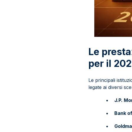
Le presta
per il 20
Le principali istituz
legate ai diversi s
J.P. M
Bank o
Goldma