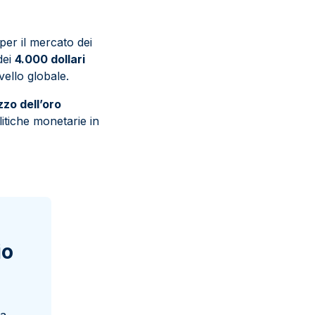
per il mercato dei
dei
4.000 dollari
ivello globale.
zzo dell’oro
litiche monetarie in
io