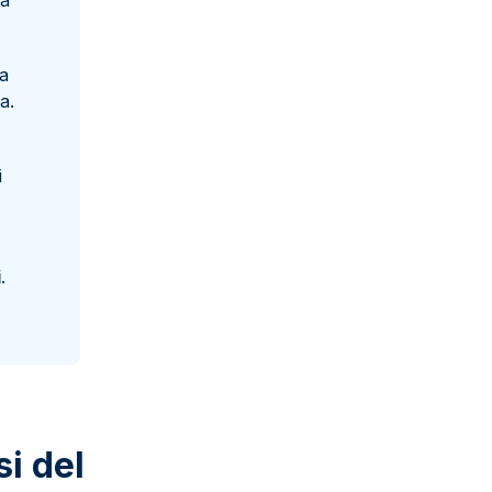
a
da
a.
i
i
.
si del