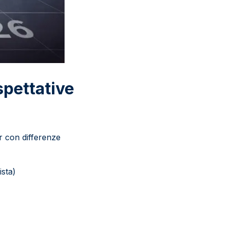
spettative
pur con differenze
ista)