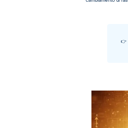
cambiamento di fas
👉