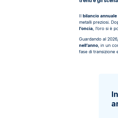
trend e gli scenar
Il
bilancio annuale 
metalli preziosi. D
l’oncia
, l’oro si è 
Guardando al 2026, 
nell’anno
, in un co
fase di transizione
I
a