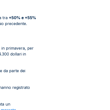
a tra
+50% e +55%
nio precedente.
ri in primavera, per
4.300 dollari in
are da parte dei
 hanno registrato
nta un