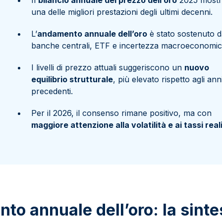
Il
bilancio annuale del prezzo dell’oro
2025 mostr
una delle migliori prestazioni degli ultimi decenni.
L’
andamento annuale dell’oro
è stato sostenuto 
banche centrali, ETF e incertezza macroeconomic
I livelli di prezzo attuali suggeriscono un
nuovo
equilibrio strutturale
, più elevato rispetto agli ann
precedenti.
Per il 2026, il consenso rimane positivo, ma con
maggiore attenzione alla volatilità e ai tassi real
to annuale dell’oro: la sinte