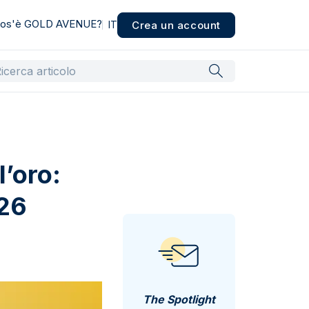
os'è GOLD AVENUE?
Crea un account
IT
l’oro:
026
The Spotlight