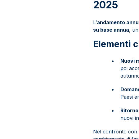
2025
L’
andamento annua
su base annua
, un
Elementi c
Nuovi m
poi acce
autunno
Domand
Paesi e
Ritorno 
nuovi in
Nel confronto con l