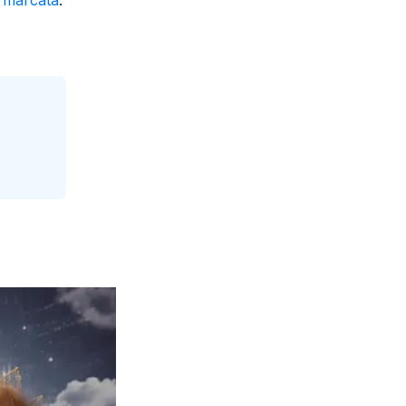
ù marcata
.