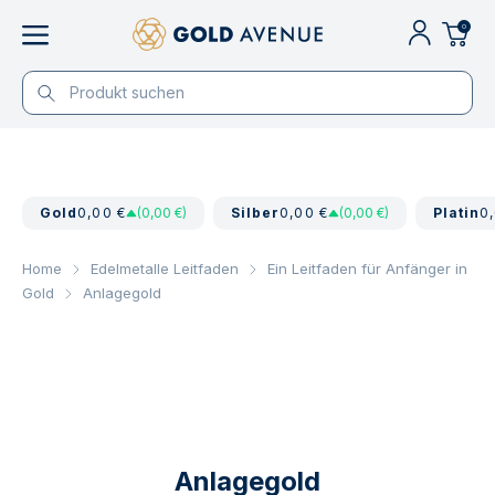
0
Gold
0,00 €
(0,00 €)
Silber
0,00 €
(0,00 €)
Platin
0
Home
Edelmetalle Leitfaden
Ein Leitfaden für Anfänger in
Gold
Anlagegold
Anlagegold