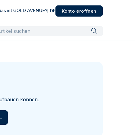
as ist GOLD AVENUE?
Konto eröffnen
DE
 aufbauen können.
en