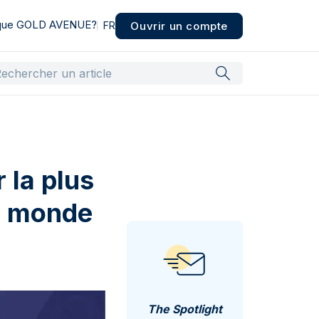
 que GOLD AVENUE?
Ouvrir un compte
FR
 la plus
u monde
The Spotlight