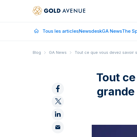
Tous les articles
Newsdesk
GA News
The Sp
Blog
GA News
Tout ce que vous devez savoir 
Tout ce
grande