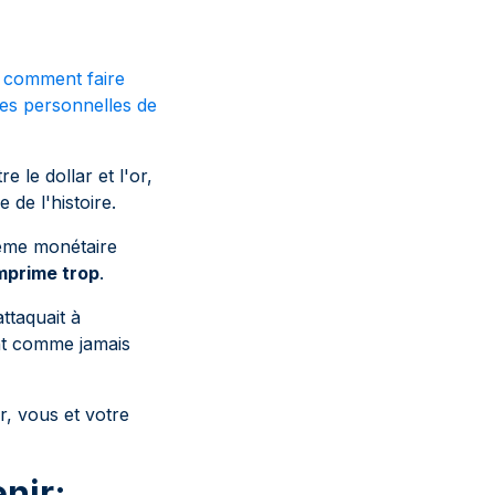
z comment faire
ces personnelles de
e le dollar et l'or,
de l'histoire.
tème monétaire
imprime trop
.
ttaquait à
nt comme jamais
, vous et votre
nir: