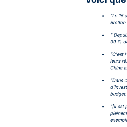
"Le 15 
Bretton 
" Depuis
99 % de
"C'est 
leurs ré
Chine a
"Dans c
d'invest
budget.
"[Il est
pleinem
exemple