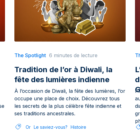
The Spotlight
6 minutes de lecture
Th
Tradition de l’or à Diwali, la
L
fête des lumières indienne
d
G
À l’occasion de Diwali, la fête des lumières, l’or
Pl
occupe une place de choix. Découvrez tous
a
se
les secrets de la plus célèbre fête indienne et
di
ses traditions ancestrales.
gr
ph
Or
Le saviez-vous?
Histoire