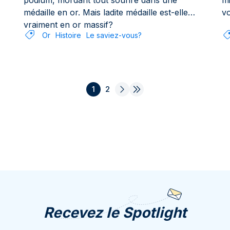
podium, mordant tout sourire dans une
mi
médaille en or. Mais ladite médaille est-elle
vo
vraiment en or massif?
Or
Histoire
Le saviez-vous?
1
2
Recevez le Spotlight