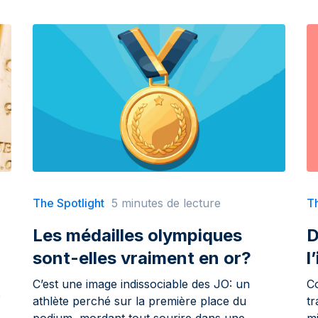
The Spotlight
5 minutes de lecture
Th
Les médailles olympiques
D
sont-elles vraiment en or?
l
C’est une image indissociable des JO: un
C
e
athlète perché sur la première place du
tr