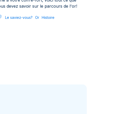
ne à votre coffre-fort, voici tout ce que
us devez savoir sur le parcours de l'or!
Le saviez-vous?
Or
Histoire