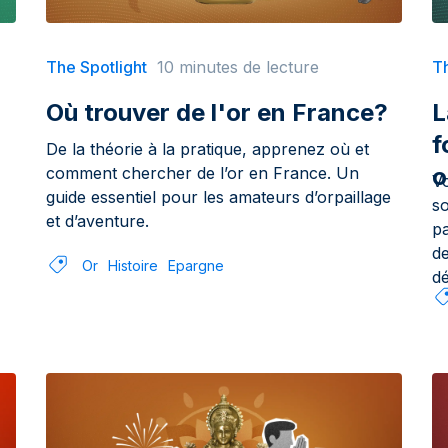
The Spotlight
10 minutes de lecture
Th
Où trouver de l'or en France?
L
f
De la théorie à la pratique, apprenez où et
o
comment chercher de l’or en France. Un
Vo
guide essentiel pour les amateurs d’orpaillage
soccer
et d’aventure.
pa
de
Or
Histoire
Epargne
dé