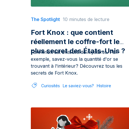
The Spotlight
10 minutes de lecture
Fort Knox : que contient
réellement le coffre-fort le
plus secret des États-Unis ?
Fort Knox est entouré de mystères. Par
exemple, savez-vous la quantité d'or se
trouvant à l'intérieur? Découvrez tous les
secrets de Fort Knox.
Curiosités
Le saviez-vous?
Histoire