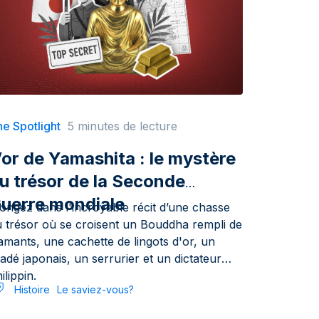
e Spotlight
5 minutes de lecture
’or de Yamashita : le mystère
u trésor de la Seconde
uerre mondiale
ongez dans l'incroyable récit d’une chasse
u trésor où se croisent un Bouddha rempli de
amants, une cachette de lingots d'or, un
adé japonais, un serrurier et un dictateur
ilippin.
Histoire
Le saviez-vous?