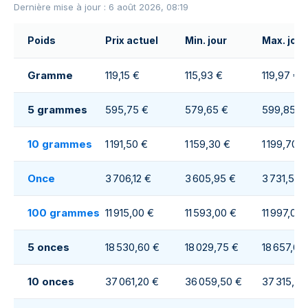
Dernière mise à jour : 6 août 2026, 08:19
Poids
Prix actuel
Min. jour
Max. jour
Gramme
119,15 €
115,93 €
119,97 €
5 grammes
595,75 €
579,65 €
599,85 €
10 grammes
1 191,50 €
1 159,30 €
1 199,70 €
Once
3 706,12 €
3 605,95 €
3 731,53 
100 grammes
11 915,00 €
11 593,00 €
11 997,00 
5 onces
18 530,60 €
18 029,75 €
18 657,65
10 onces
37 061,20 €
36 059,50 €
37 315,30