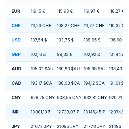
EUR
119,15 €
115,93 €
119,97 €
118,27 €
CHF
111,23 CHF
108,27 CHF
111,77 CHF
110,32 CH
USD
137,54 $
133,75 $
138,65 $
136,60 $
GBP
102,16 £
99,33 £
102,92 £
101,44 £
AUD
195,02 $AU
189,83 $AU
195,98 $AU
193,43 $
CAD
193,17 $CA
188,03 $CA
194,12 $CA
191,61 $C
CNY
928,25 CNY
903,55 CNY
932,81 CNY
920,71 C
INR
13 081,13 ₹
12 733,07 ₹
13 145,45 ₹
12 974,93 ₹
JPY
21 672 JPY
21 095 JPY
21 778 JPY
21 496 JP