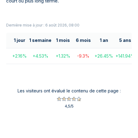
court ou plus long terme.
Dernière mise à jour : 6 août 2026, 08:00
1 jour
1 semaine
1 mois
6 mois
1 an
5 ans
+
2.16
%
+
4.53
%
+
1.32
%
-9.3
%
+
26.45
%
+
141.94
%
Les visiteurs ont évalué le contenu de cette page :
4,5
/5