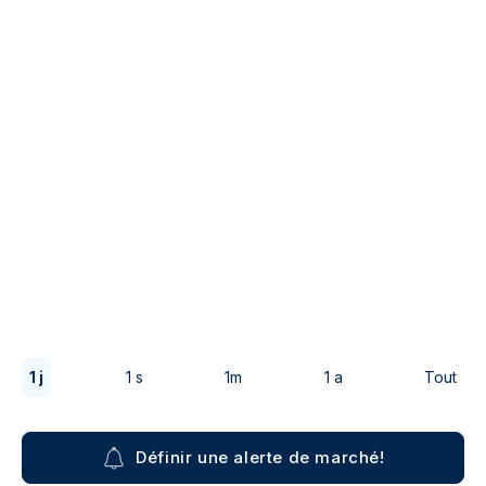
1 j
1 s
1m
1 a
Tout
Définir une alerte de marché!