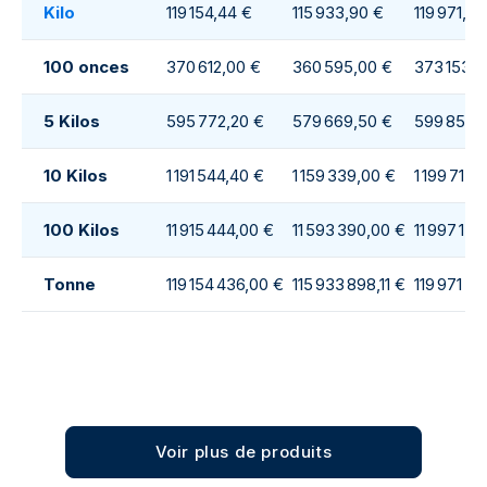
Kilo
119 154,44 €
115 933,90 €
119 971,39
100 onces
370 612,00 €
360 595,00 €
373 153,0
5 Kilos
595 772,20 €
579 669,50 €
599 856,
10 Kilos
1 191 544,40 €
1 159 339,00 €
1 199 713,
100 Kilos
11 915 444,00 €
11 593 390,00 €
11 997 139
Tonne
119 154 436,00 €
115 933 898,11 €
119 971 3
Voir plus de produits