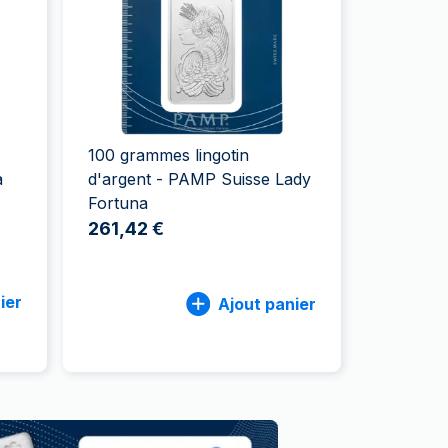
aie d'État italienne
naie d'État italienne
100 grammes lingotin
a
d'argent - PAMP Suisse Lady
Fortuna
261,42 €
ier
Ajout panier