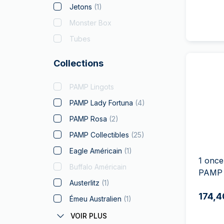
Jetons
(
1
)
Monster Box
Tubes
Collections
PAMP Lingots
PAMP Lady Fortuna
(
4
)
PAMP Rosa
(
2
)
PAMP Collectibles
(
25
)
Eagle Américain
(
1
)
1 once
Buffalo Américain
PAMP 
Austerlitz
(
1
)
174,4
Émeu Australien
(
1
)
Coronas Autrichiens
VOIR PLUS