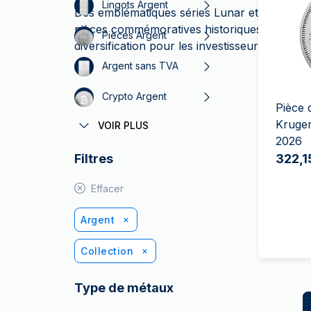
TVA
Lingots Argent
Des emblématiques séries Lunar et Kookaburr
Parrainez vos
pièces commémoratives historiques, l’argent d
Pièces Argent
amis
diversification pour les investisseurs et un a
Argent sans TVA
Crypto Argent
Pièce 
Kruger
VOIR PLUS
Fortuna Argent
2026
Filtres
322,1
Effacer
Argent
Collection
Type de métaux