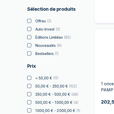
Batman
(
5
)
Sélection de produits
Big Five
(
4
)
Bitcoin
(
5
)
Offres
(
2
)
Black Flag
(
4
)
Auto-Invest
(
3
)
Britannia
(
3
)
Éditions Limitées
(
85
)
Coca Cola
(
2
)
Nouveautés
(
9
)
Collection Noël
(
8
)
Bestsellers
(
1
)
Crypto
Prix
Lion Tchèque
Disney
(
8
)
< 50,00 €
(
11
)
1 once
Diwali
(
3
)
50,00 € - 250,00 €
(
152
)
PAMP 
Drachmai
250,00 € - 500,00 €
(
48
)
Dragon
(
1
)
202,
500,00 € - 1 000,00 €
(
4
)
Elephant
1 000,00 € - 2 000,00 €
(
1
)