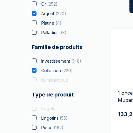
Or
(
252
)
Argent
(
220
)
Platine
(
4
)
Palladium
(
3
)
Famille de produits
Investissement
(
148
)
Collection
(
220
)
Numismatique
1 once
Type de produit
Mubar
Lingots
133,2
Lingotins
(
55
)
Pièce
(
162
)