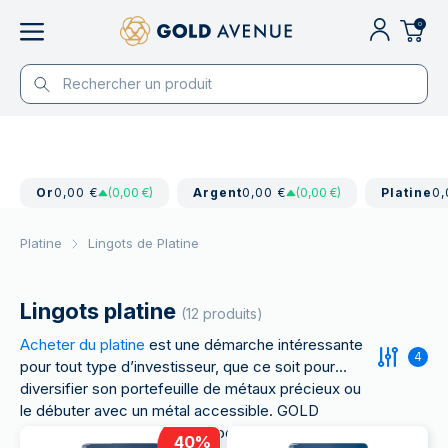
0
Or
0,00 €
(0,00 €)
Argent
0,00 €
(0,00 €)
Platine
0,
Platine
Lingots de Platine
Lingots platine
(12 produits)
Acheter du platine
est une démarche intéressante
4
pour tout type d’investisseur, que ce soit pour
diversifier son portefeuille de métaux précieux ou
le débuter avec un métal accessible. GOLD
AVENUE facilite l'achat, le stockage sécurisé sans
40
%