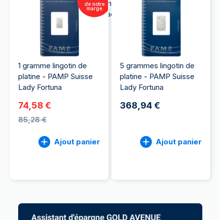
TVA, et la revente sans commission du platine,
de notre
marge
rendant cet investissement facile et sécurisé.
1 gramme lingotin de
5 grammes lingotin de
platine - PAMP Suisse
platine - PAMP Suisse
Lady Fortuna
Lady Fortuna
74,58 €
368,94 €
85,28 €
Ajout panier
Ajout panier