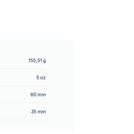
155,51 g
5 oz
60 mm
35 mm