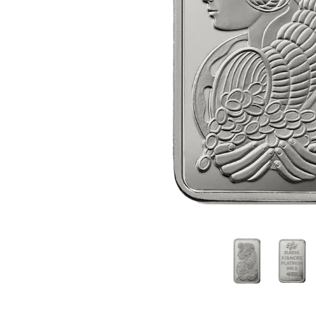
TVA
Parrainez vos
amis