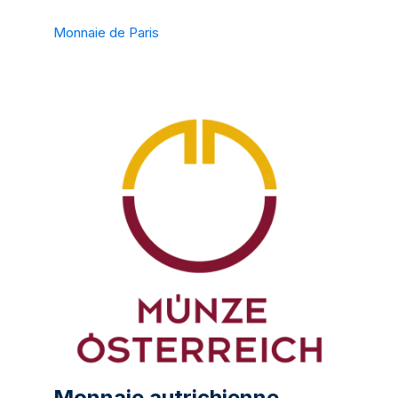
Monnaie de Paris
Monnaie autrichienne