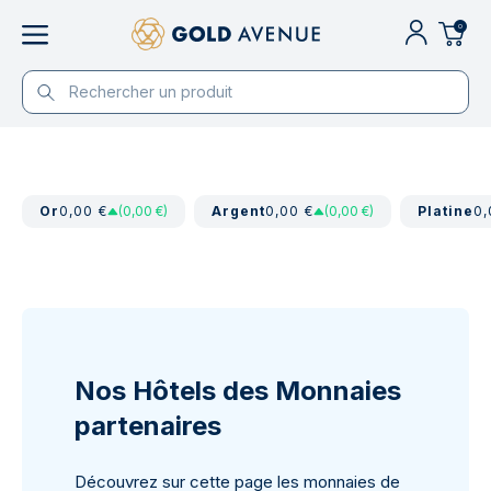
0
Or
0,00 €
(0,00 €)
Argent
0,00 €
(0,00 €)
Platine
0,
Nos Hôtels des Monnaies
partenaires
Découvrez sur cette page les monnaies de