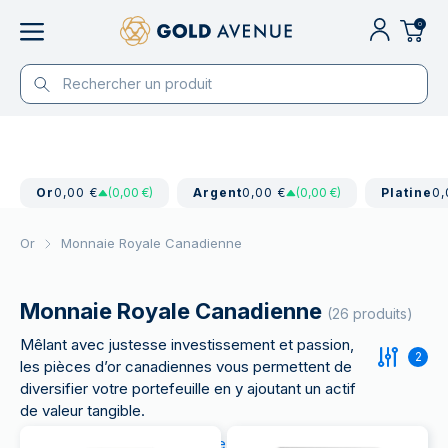
0
Or
0,00 €
(0,00 €)
Argent
0,00 €
(0,00 €)
Platine
0,
Or
Monnaie Royale Canadienne
Monnaie Royale Canadienne
(26 produits)
Mêlant avec justesse investissement et passion,
2
les pièces d’or canadiennes vous permettent de
diversifier votre portefeuille en y ajoutant un actif
de valeur tangible.
Découvrez nos
collections de pièces d'or
de la