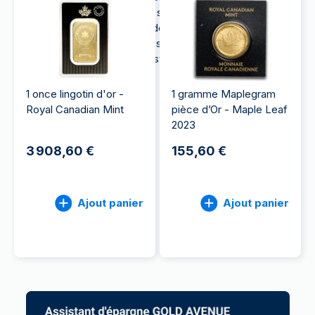
Monnaie Royale Canadienne, son histoire
fascinante, les particularités de ces pièces et les
raisons qui en font un investissement intéressant
pour tout collectionneur, investisseur ou amateur.
Suivez le guide !
1 once lingotin d'or -
1 gramme Maplegram
Royal Canadian Mint
pièce d’Or - Maple Leaf
2023
3 908,60 €
155,60 €
Ajout panier
Ajout panier