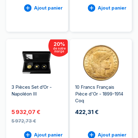
Ajout panier
Ajout panier
20
%
de notre
marge
3 Pièces Set d’Or -
10 Francs Français
Napoléon III
Pièce d'Or - 1899-1914
Coq
5 932,07 €
422,31 €
5 972,73 €
Ajout panier
Ajout panier