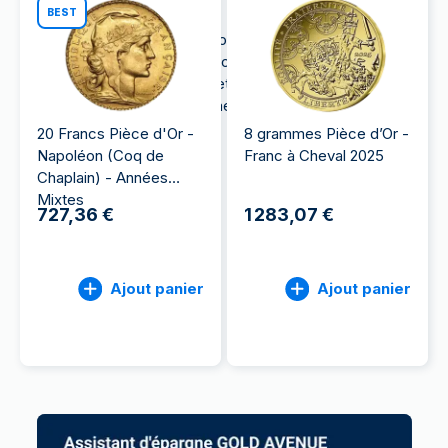
de France.
BEST
Découvrez nos différentes collections, apprenez
comment les acquérir et explorez l’histoire de la
Monnaie de Paris en France et saisissez
l’opportunité d’un investissement unique.
20 Francs Pièce d'Or -
8 grammes Pièce d’Or -
Napoléon (Coq de
Franc à Cheval 2025
Chaplain) - Années
Mixtes
727,36 €
1 283,07 €
Ajout panier
Ajout panier