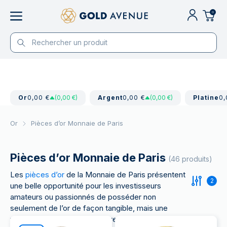
0
Or
0,00 €
(0,00 €)
Argent
0,00 €
(0,00 €)
Platine
0,
Or
Pièces d’or Monnaie de Paris
Pièces d’or Monnaie de Paris
(46 produits)
Les
pièces d’or
de la Monnaie de Paris présentent
2
une belle opportunité pour les investisseurs
amateurs ou passionnés de posséder non
seulement de l’or de façon tangible, mais une
véritable représentation du prestige et de l’histoire