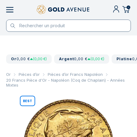
0
Or
0,00 €
(0,00 €)
Argent
0,00 €
(0,00 €)
Platine
0,
Or
Pièces d’or
Pièces d’or Francs Napoléon
20 Francs Pièce d'Or - Napoléon (Coq de Chaplain) - Années
Mixtes
BEST