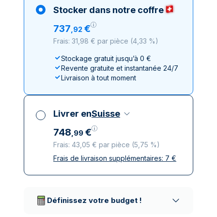
Stocker dans notre coffre
737
€
,
92
Frais: 31,98 € par pièce
(
4,33 %
)
Stockage gratuit jusqu’à 0 €
Revente gratuite et instantanée 24/7
Livraison à tout moment
Livrer en
Suisse
748
€
,
99
Frais: 43,05 € par pièce
(
5,75 %
)
Frais de livraison supplémentaires:
7
€
Toutes taxes comprises
Livraison assurée et discrète
Prestataires de livraison réputés
Définissez votre budget !