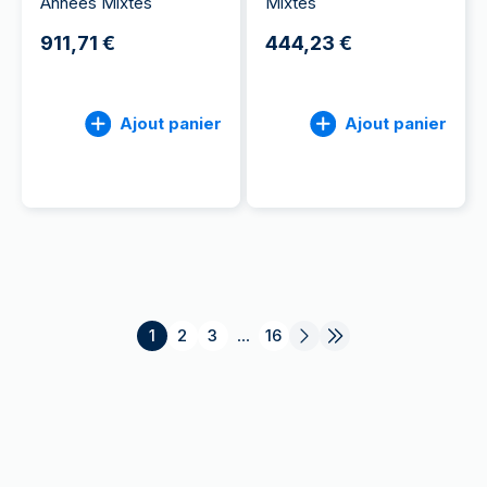
Années Mixtes
Mixtes
911,71 €
444,23 €
Ajout panier
Ajout panier
1
2
3
...
16