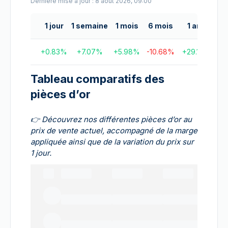
Dernière mise à jour : 8 août 2026, 09:00
1 jour
1 semaine
1 mois
6 mois
1 an
5 
+
0.83
%
+
7.07
%
+
5.98
%
-10.68
%
+
29.1
%
+
15
Tableau comparatifs des
pièces d’or
👉
Découvrez nos différentes pièces d’or au
prix de vente actuel, accompagné de la marge
appliquée ainsi que de la variation du prix sur
1 jour.