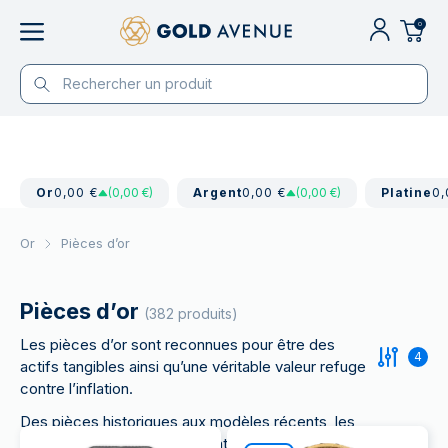
0
Or
0,00 €
(0,00 €)
Argent
0,00 €
(0,00 €)
Platine
0,
Or
Pièces d’or
Pièces d’or
(382 produits)
Les pièces d’or sont reconnues pour être des
4
actifs tangibles ainsi qu’une véritable valeur refuge
contre l’inflation.
Des pièces historiques aux modèles récents, les
différentes pièces d’or offrent une porte d’entrée