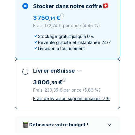
Stocker dans notre coffre
3
750
€
,
14
Frais: 172,24 € par once
(
4,45 %
)
Stockage gratuit jusqu’à 0 €
Revente gratuite et instantanée 24/7
Livraison à tout moment
Livrer en
Suisse
3
806
€
,
39
Frais: 230,35 € par once
(
5,86 %
)
Frais de livraison supplémentaires:
7
€
Toutes taxes comprises
Livraison assurée et discrète
Prestataires de livraison réputés
Définissez votre budget !