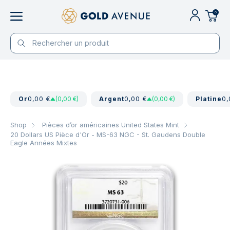
0
Or
0,00 €
(0,00 €)
Argent
0,00 €
(0,00 €)
Platine
0,
Shop
Pièces d’or américaines United States Mint
20 Dollars US Pièce d'Or - MS-63 NGC - St. Gaudens Double
Eagle Années Mixtes