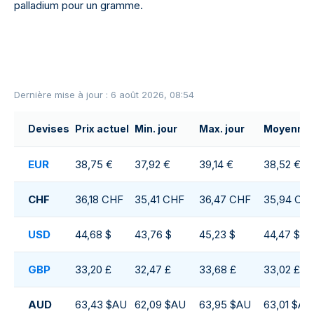
palladium pour un gramme.
Dernière mise à jour : 6 août 2026, 08:54
Devises
Prix actuel
Min. jour
Max. jour
Moyenne d
EUR
38,75 €
37,92 €
39,14 €
38,52 €
CHF
36,18 CHF
35,41 CHF
36,47 CHF
35,94 CH
USD
44,68 $
43,76 $
45,23 $
44,47 $
GBP
33,20 £
32,47 £
33,68 £
33,02 £
AUD
63,43 $AU
62,09 $AU
63,95 $AU
63,01 $AU