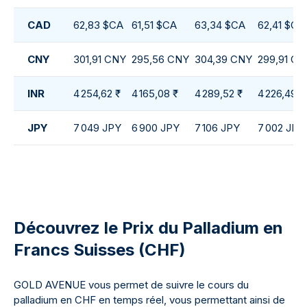
CAD
62,83 $CA
61,51 $CA
63,34 $CA
62,41 $CA
CNY
301,91 CNY
295,56 CNY
304,39 CNY
299,91 CN
INR
4 254,62 ₹
4 165,08 ₹
4 289,52 ₹
4 226,49 ₹
JPY
7 049 JPY
6 900 JPY
7 106 JPY
7 002 JPY
Découvrez le Prix du Palladium en
Francs Suisses (CHF)
GOLD AVENUE vous permet de suivre le cours du
palladium en CHF en temps réel, vous permettant ainsi de