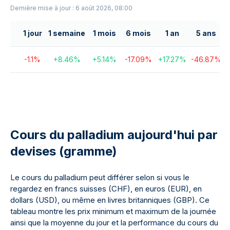
Dernière mise à jour : 6 août 2026, 08:00
1 jour
1 semaine
1 mois
6 mois
1 an
5 ans
-1.1
%
+
8.46
%
+
5.14
%
-17.09
%
+
17.27
%
-46.87
%
+
Cours du palladium aujourd'hui par
devises (gramme)
Le cours du palladium peut différer selon si vous le
regardez en francs suisses (CHF), en euros (EUR), en
dollars (USD), ou même en livres britanniques (GBP). Ce
tableau montre les prix minimum et maximum de la journée
ainsi que la moyenne du jour et la performance du cours du