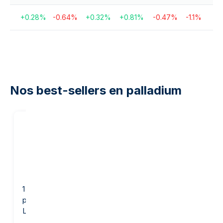
+
0.28
%
-0.64
%
+
0.32
%
+
0.81
%
-0.47
%
-1.1
%
Nos best-sellers en palladium
1 gramme lingot de
1 once Lingot de
palladium - PAMP Suisse
Palladium - PAMP Suisse
Lady Fortuna
Lady Fortuna