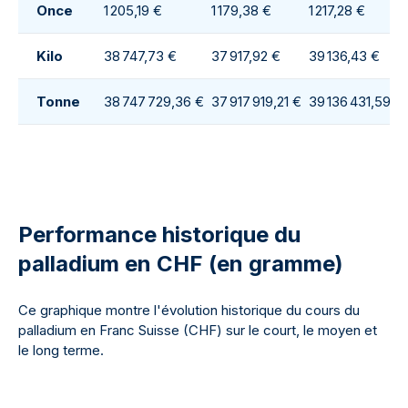
Once
1 205,19 €
1 179,38 €
1 217,28 €
Kilo
38 747,73 €
37 917,92 €
39 136,43 €
Tonne
38 747 729,36 €
37 917 919,21 €
39 136 431,59 €
Performance historique du
palladium en CHF (en gramme)
Ce graphique montre l'évolution historique du cours du
palladium en Franc Suisse (CHF) sur le court, le moyen et
le long terme.