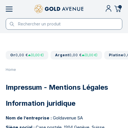
0
Or
0,00 €
(0,00 €)
Argent
0,00 €
(0,00 €)
Platine
0,
Home
Impressum - Mentions Légales
Information juridique
Nom de l’entreprise :
Goldavenue SA
Siège social :
Case postale, 1204 Genève, Suisse