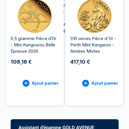
La pièce en or représente le célèbre kangourou
rouge australien sautant entre les feuilles et les
plantes typiques de la région. La pièce représente
également l'étoile du Commonwealth et le revers
de la pièce représente Sa Majesté la Reine
Elizabeth II.
0,5 gramme Pièce d’Or
1/10 onces Pièce d'Or -
- Mini Kangourou Belle
Perth Mint Kangaroo -
Épreuve 2026
Années Mixtes
108,18 €
417,10 €
Ajout panier
Ajout panier