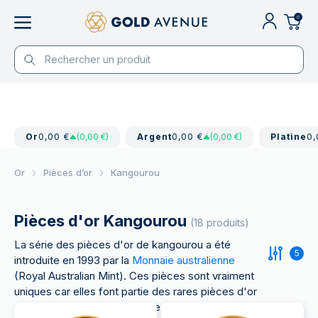
0
Or
0,00 €
(0,00 €)
Argent
0,00 €
(0,00 €)
Platine
0,
Or
Pièces d’or
Kangourou
Pièces d'or Kangourou
(18 produits)
La série des pièces d'or de kangourou a été
5
introduite en 1993 par la
Monnaie australienne
(Royal Australian Mint). Ces pièces sont vraiment
uniques car elles font partie des rares pièces d'or
dont le dessin change chaque année.