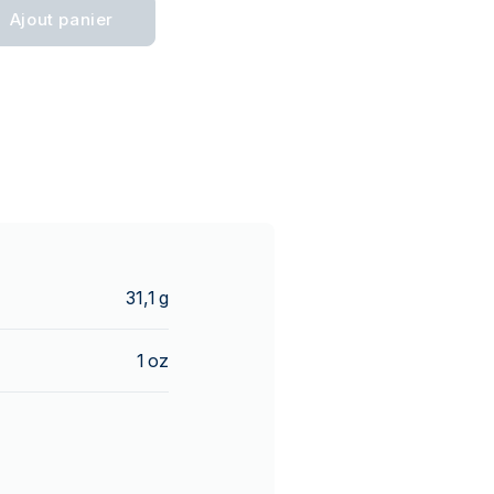
Ajout panier
31,1 g
1 oz