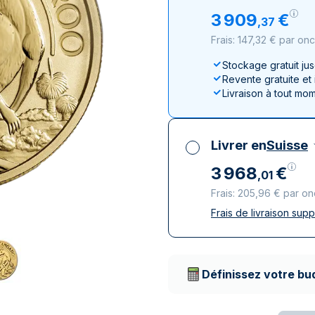
100 grammes
15 kg
Lunar
Maple Leaf
Monn
Mon
3
909
€
,
37
250 grammes
Maple Leaf
Panda
Frais: 147,32 € par on
1 kg
Napoléon
Philharmonique
Stockage gratuit ju
Panda
Revente gratuite et
Philharmonique
Livraison à tout mo
Souverain
Vreneli
Livrer en
Suisse
3
968
€
,
01
Frais: 205,96 € par o
Frais de livraison sup
Toutes taxes compr
Livraison assurée et
Prestataires de livr
Définissez votre bu