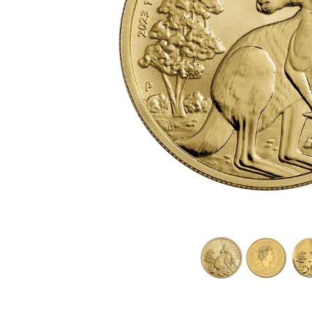
TVA
Parrainez vos
amis