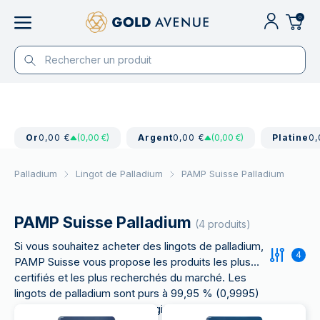
0
Or
0,00 €
(0,00 €)
Argent
0,00 €
(0,00 €)
Platine
0,
Palladium
Lingot de Palladium
PAMP Suisse Palladium
PAMP Suisse Palladium
(4 produits)
Si vous souhaitez acheter des lingots de palladium,
4
PAMP Suisse vous propose les produits les plus
certifiés et les plus recherchés du marché. Les
lingots de palladium sont purs à 99,95 % (0,9995)
et sont certifiés LBMA. Il s'agit de la plus haute