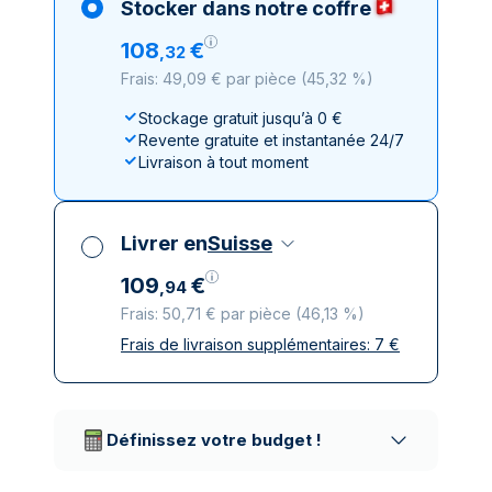
Stocker dans notre coffre
108
€
,
32
Frais: 49,09 € par pièce
(
45,32 %
)
Stockage gratuit jusqu’à 0 €
Revente gratuite et instantanée 24/7
Livraison à tout moment
Livrer en
Suisse
109
€
,
94
Frais: 50,71 € par pièce
(
46,13 %
)
Frais de livraison supplémentaires:
7
€
Toutes taxes comprises
Livraison assurée et discrète
Prestataires de livraison réputés
Définissez votre budget !