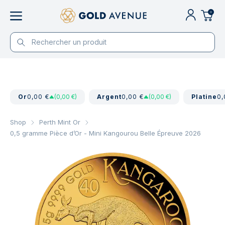
0
Or
0,00 €
(0,00 €)
Argent
0,00 €
(0,00 €)
Platine
0,
Shop
Perth Mint Or
0,5 gramme Pièce d’Or - Mini Kangourou Belle Épreuve 2026