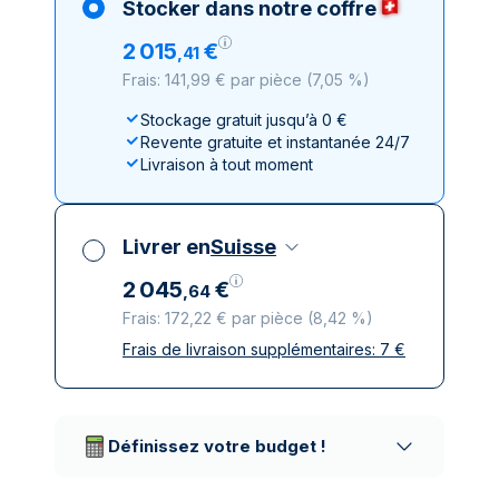
Stocker dans notre coffre
2
015
€
,
41
Frais: 141,99 € par pièce
(
7,05 %
)
Stockage gratuit jusqu’à 0 €
Revente gratuite et instantanée 24/7
Livraison à tout moment
Livrer en
Suisse
2
045
€
,
64
Frais: 172,22 € par pièce
(
8,42 %
)
Frais de livraison supplémentaires:
7
€
Toutes taxes comprises
Livraison assurée et discrète
Prestataires de livraison réputés
Définissez votre budget !