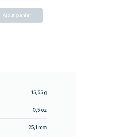
Ajout panier
15,55 g
0,5 oz
25,1 mm