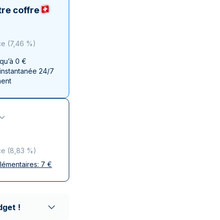
aie d'État italienne
naie d'État italienne
re coffre
ce
(
7,46 %
)
squ’à 0 €
 instantanée 24/7
ment
ce
(
8,83 %
)
plémentaires:
7
€
ises
 discrète
aison réputés
dget !