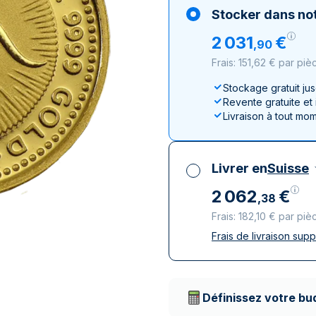
100 grammes
15 kg
Lunar
Maple Leaf
Monn
Mon
Stocker dans not
250 grammes
Maple Leaf
Panda
2
031
€
,
90
1 kg
Napoléon
Philharmonique
Frais: 151,62 € par piè
Panda
Philharmonique
Stockage gratuit ju
Revente gratuite et
Souverain
Livraison à tout mo
Vreneli
Livrer en
Suisse
2
062
€
,
38
Frais: 182,10 € par piè
Frais de livraison sup
Toutes taxes compr
Livraison assurée et
Prestataires de livr
Définissez votre bu