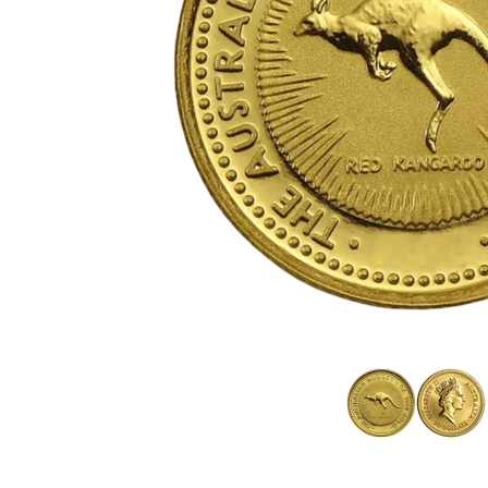
TVA
Parrainez vos
amis