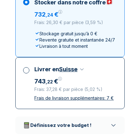
Stocker dans notre coffre
732
€
,
24
Frais: 26,30 € par pièce
(
3,59 %
)
Stockage gratuit jusqu’à 0 €
Revente gratuite et instantanée 24/7
Livraison à tout moment
Livrer en
Suisse
743
€
,
22
Frais: 37,28 € par pièce
(
5,02 %
)
Frais de livraison supplémentaires:
7
€
Toutes taxes comprises
Livraison assurée et discrète
Prestataires de livraison réputés
Définissez votre budget !