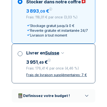
Stocker dans notre coffre
3
893
€
,
09
Frais: 118,01 € par once
(
3,03 %
)
Stockage gratuit jusqu’à 0 €
Revente gratuite et instantanée 24/7
Livraison à tout moment
Livrer en
Suisse
3
951
€
,
49
Frais: 176,41 € par once
(
4,46 %
)
Frais de livraison supplémentaires:
7
€
Toutes taxes comprises
Livraison assurée et discrète
Prestataires de livraison réputés
Définissez votre budget !