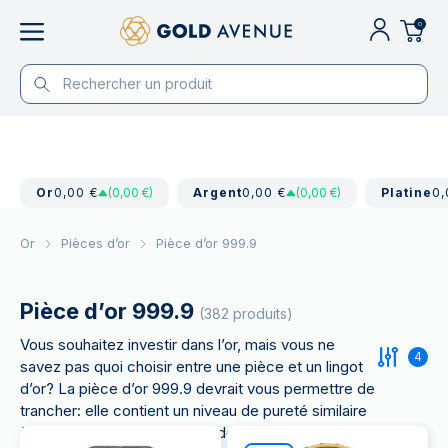
0
Or
0,00 €
(0,00 €)
Argent
0,00 €
(0,00 €)
Platine
0,
Or
Pièces d’or
Pièce d’or 999.9
Pièce d’or 999.9
(382 produits)
Vous souhaitez investir dans l’or, mais vous ne
4
savez pas quoi choisir entre une pièce et un lingot
d’or? La pièce d’or 999.9 devrait vous permettre de
trancher: elle contient un niveau de pureté similaire
à celui d’un lingot, le charme des
pièces d’or
en