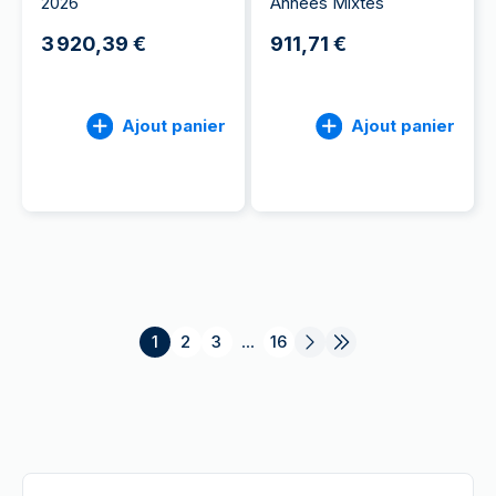
2026
Années Mixtes
3 920,39 €
911,71 €
Ajout panier
Ajout panier
1
2
3
...
16