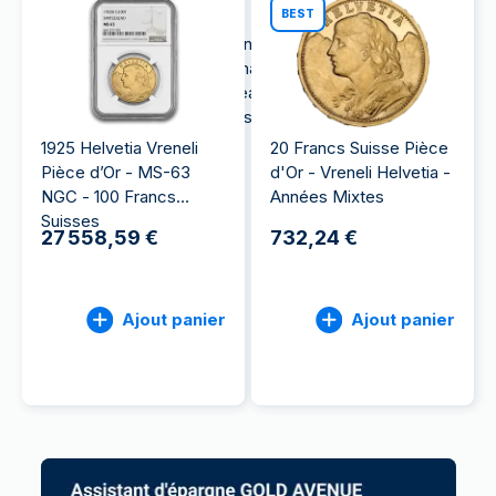
plus.
BEST
La pièce d’or 999.9 est l’alternative idéale aux
lingots. Elle possède un très haut niveau de pureté,
et séduira les amateurs de beaux objets comme les
numismates avec ses designs travaillés.
1925 Helvetia Vreneli
20 Francs Suisse Pièce
Pièce d’Or - MS-63
d'Or - Vreneli Helvetia -
NGC - 100 Francs
Années Mixtes
Suisses
27 558,59 €
732,24 €
Ajout panier
Ajout panier