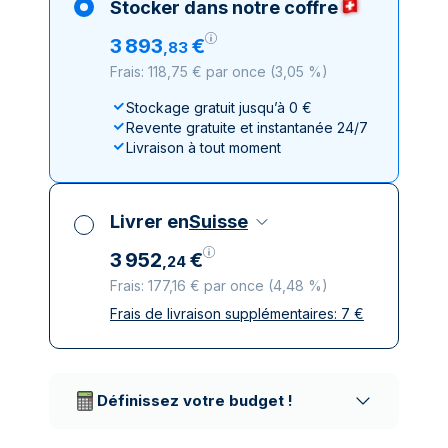
Stocker dans notre coffre
3
893
€
,
83
Frais: 118,75 € par once
(
3,05 %
)
Stockage gratuit jusqu’à 0 €
Revente gratuite et instantanée 24/7
Livraison à tout moment
Livrer en
Suisse
3
952
€
,
24
Frais: 177,16 € par once
(
4,48 %
)
Frais de livraison supplémentaires:
7
€
Toutes taxes comprises
Livraison assurée et discrète
Prestataires de livraison réputés
Définissez votre budget !