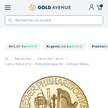
0
Or
0,00 €
(0,00 €)
Argent
0,00 €
(0,00 €)
Platine
0,
Or
Pièces d’or
Pièce d’or 1 once
1 once Pièce d'Or - Philharmonique BU - Années Mixtes