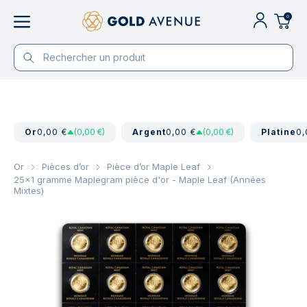
0
Or
0,00 €
(0,00 €)
Argent
0,00 €
(0,00 €)
Platine
0,
Or
Pièces d’or
Pièce d’or Maple Leaf
25x1 gramme Maplegram pièce d'or - Maple Leaf (Années
Mixtes)