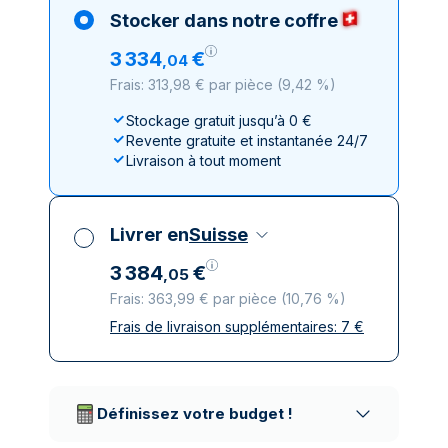
Stocker dans notre coffre
3
334
€
,
04
Frais: 313,98 € par pièce
(
9,42 %
)
Stockage gratuit jusqu’à 0 €
Revente gratuite et instantanée 24/7
Livraison à tout moment
Livrer en
Suisse
3
384
€
,
05
Frais: 363,99 € par pièce
(
10,76 %
)
Frais de livraison supplémentaires:
7
€
Toutes taxes comprises
Livraison assurée et discrète
Prestataires de livraison réputés
Définissez votre budget !