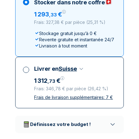
Stocker dans notre coffre
1
293
€
,
33
Frais: 327,38 € par pièce
(
25,31 %
)
Stockage gratuit jusqu’à 0 €
Revente gratuite et instantanée 24/7
Livraison à tout moment
Livrer en
Suisse
1
312
€
,
73
Frais: 346,78 € par pièce
(
26,42 %
)
Frais de livraison supplémentaires:
7
€
Toutes taxes comprises
Livraison assurée et discrète
Prestataires de livraison réputés
Définissez votre budget !