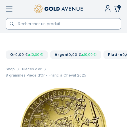
0
Or
0,00 €
(0,00 €)
Argent
0,00 €
(0,00 €)
Platine
0,
Shop
Pièces d’or
8 grammes Pièce d’Or - Franc à Cheval 2025