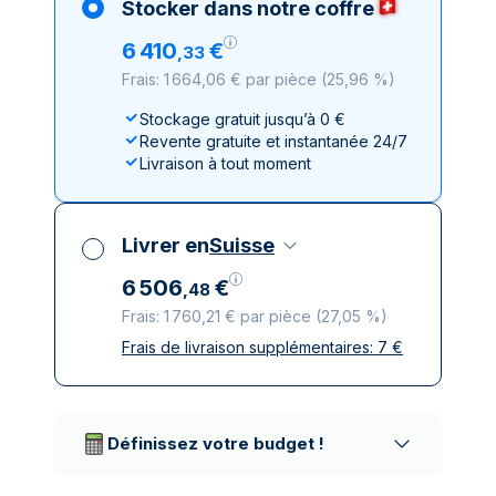
Stocker dans notre coffre
6
410
€
,
33
Frais: 1 664,06 € par pièce
(
25,96 %
)
Stockage gratuit jusqu’à 0 €
Revente gratuite et instantanée 24/7
Livraison à tout moment
Livrer en
Suisse
6
506
€
,
48
Frais: 1 760,21 € par pièce
(
27,05 %
)
Frais de livraison supplémentaires:
7
€
Toutes taxes comprises
Livraison assurée et discrète
Prestataires de livraison réputés
Définissez votre budget !