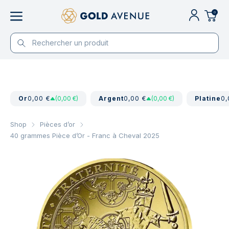
0
Or
0,00 €
(0,00 €)
Argent
0,00 €
(0,00 €)
Platine
0,
Shop
Pièces d’or
40 grammes Pièce d’Or - Franc à Cheval 2025