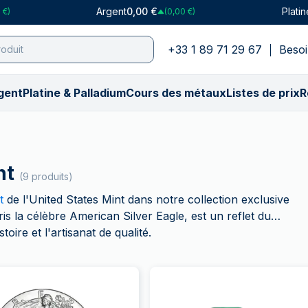
Argent
0,00 €
Platin
 €)
(0,00 €)
+33 1 89 71 29 67
Besoi
gent
Platine & Palladium
Cours des métaux
Listes de prix
R
ar type
par type
atine
Cours en CHF
Palladium
Achat par poids
Achat par poids
Cours en USD
Achat par collection
Achat par collection
Achat par poids
Cours en GB
Achat p
Ach
Ac
sans TVA
 lingots d'or
gots de platine
Cours de l’or (₣)
Lingots de palladium
0,5 gramme
1 once
Cours de l’or ($)
American Eagle
American Eagle
1 gramme
Cours de l’or 
Argor-
PAM
PA
nt
 lingots d'argent
les pièces d’or
ces de platine
Cours de l’argent (₣)
PAMP Suisse
1 gramme
100 grammes
Cours de l’argent ($)
Arche de Noé
Arche de Noé
1/10 once
Cours de l’arg
Britann
Her
Mo
(9 produits)
es pièces d’argent
atiques
MP Suisse
Cours du platine (₣)
Voir tout
1/10 once
250 grammes
Cours du platine ($)
Britannia
Britannia
5 grammes
Cours du plat
Lady F
Arg
Mo
t
de l'United States Mint dans notre collection exclusive
 & Collections
 & Collections
r tout
Cours du palladium (₣)
5 grammes
10 onces
Cours du palladium ($)
Buffalo américain
Kangourou
1 once
Cours du pall
Maple 
Pert
He
la célèbre American Silver Eagle, est un reflet du
oire et l'artisanat de qualité.
 Monster Boxes
& Monster Boxes
10 grammes
500 grammes
Kangourou
Kookaburra
100 grammes
Monn
Mo
n Aléatoire
on Aléatoire
20 grammes
1 kg
Krugerrand
Krugerrand
Mon
Ar
gradées
gradées
1 once
100 onces
Lady Fortuna
Lady Fortuna
Monn
Per
 produits argent
s les produits or
50 grammes
5 kg
Louis d'Or
Lunar
Swis
Sw