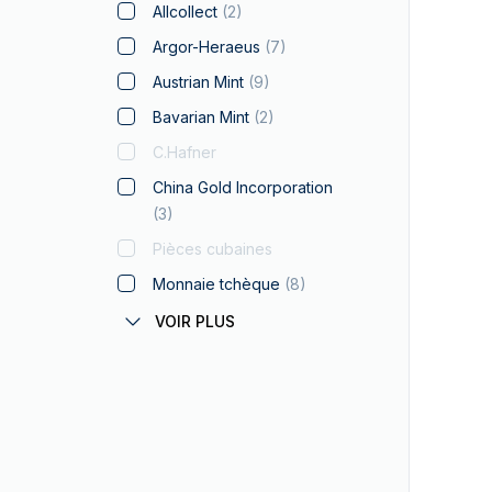
Mexico Libertad
100 grammes
Allcollect
(
2
)
Myths and Legends
250 grammes
Argor-Heraeus
(
7
)
Napoléon
10 oz
Austrian Mint
(
9
)
Arche de Noé
500 grammes
Bavarian Mint
(
2
)
Panda
1 kilo
C.Hafner
Philharmonique
100 oz
China Gold Incorporation
Argent à Offrir
(
3
)
5 kilogrammes
Souverain
Pièces cubaines
15 kilogrammes
Doublon Espagnol
Monnaie tchèque
(
8
)
Star Wars
Geiger Edelmetalle
(
7
)
VOIR PLUS
Cygne
German Mint
Patrimoine Suisse
Gold Avenue
(
2
)
Le Génie Français
Monnaie Grecque
Le Lion at l'Aigle
Heimerle+Meule