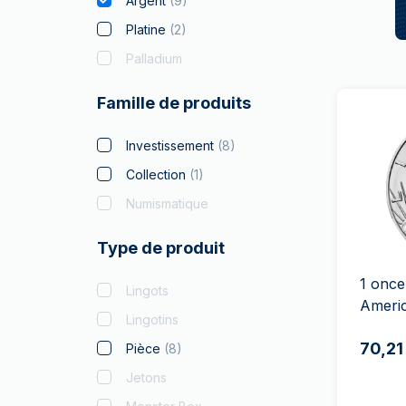
Argent
(
9
)
Platine
(
2
)
Palladium
Famille de produits
Investissement
(
8
)
Collection
(
1
)
Numismatique
Type de produit
1 once
Lingots
Ameri
Lingotins
70,21
Pièce
(
8
)
Jetons