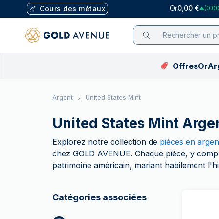
Or
0,00 €
Cours des métaux
(0,00
Offres
Or
Ar
Liste de prix de
Application
Sélection
Sélection
Cours en EUR
Sélection
Achat p
Achat 
Pl
Argent
United States Mint
l'or
Mobile
Offres
Offres
Cours de l’or (€)
Bestsellers
Argent 
Tous les
Lin
Liste de prix de
Assistant
United States Mint Arge
Bestsellers
Bestsellers
Cours de l’argent (€)
Tous les
Toutes 
Piè
l'argent
d'investissement
Éditions Limitées
Éditions Limitées
Cours du platine (€)
Toutes l
Numism
PA
Liste de prix du
Blog
Explorez notre collection de
pièces en argen
platine
Guides
Nouveautés
Nouveautés
Cours du palladium (€)
Cadeaux
Cadeaux
Voi
chez GOLD AVENUE. Chaque pièce, y compris 
Liste de prix du
Tutoriels vidéo
patrimoine américain, mariant habilement l'hist
Argent sans TVA
Tubes &
Tubes 
palladium
Pourquoi nous
Sélectio
Sélecti
faire confiance
Pièces 
Pièces 
Catégories associées
FAQ
Argent sans
Tous les
Voir tou