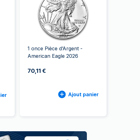
aie d'État italienne
naie d'État italienne
1 once Pièce d’Argent -
American Eagle 2026
70,11 €
Ajout panier
ier