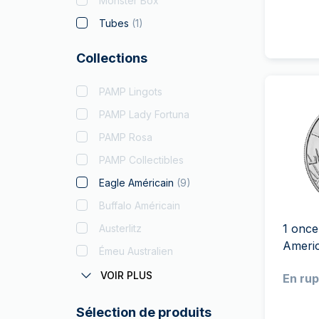
Monster Box
Tubes
(
1
)
Collections
PAMP Lingots
PAMP Lady Fortuna
PAMP Rosa
PAMP Collectibles
Eagle Américain
(
9
)
Buffalo Américain
1 once
Austerlitz
Ameri
Émeu Australien
Coronas Autrichiens
VOIR PLUS
En rup
Batman
Sélection de produits