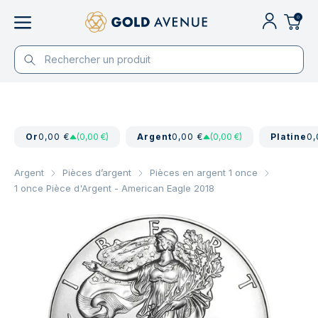
0
Or
0,00 €
(0,00 €)
Argent
0,00 €
(0,00 €)
Platine
0,
Argent
Pièces d’argent
Pièces en argent 1 once
1 once Pièce d'Argent - American Eagle 2018