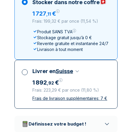
Stocker dans notre coffre
1
727
€
,
11
Frais: 199,32 € par once
(
11,54 %
)
Produit SANS TVA
Stockage gratuit jusqu’à 0 €
Revente gratuite et instantanée 24/7
Livraison à tout moment
Livrer en
Suisse
1
892
€
,
92
Frais: 223,29 € par once
(
11,80 %
)
Frais de livraison supplémentaires:
7
€
Toutes taxes comprises
Livraison assurée et discrète
Prestataires de livraison réputés
Définissez votre budget !