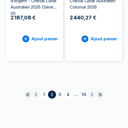
d’Argent - Cheval Lunar
Cheval Lunar Australien
Australien 2026 (Série
Colorisé 2026
III)
2 187,08 €
2 440,27 €
Ajout panier
Ajout panier
1
2
3
4
...
10