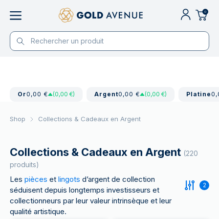
0
Or
0,00 €
(0,00 €)
Argent
0,00 €
(0,00 €)
Platine
0,
Shop
Collections & Cadeaux en Argent
Collections & Cadeaux en Argent
(220
produits)
Les
pièces
et
lingots
d’argent de collection
2
séduisent depuis longtemps investisseurs et
collectionneurs par leur valeur intrinsèque et leur
qualité artistique.