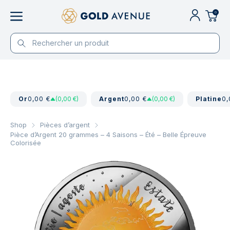
0
Or
0,00 €
(0,00 €)
Argent
0,00 €
(0,00 €)
Platine
0,
Shop
Pièces d’argent
Pièce d’Argent 20 grammes – 4 Saisons – Été – Belle Épreuve
Colorisée