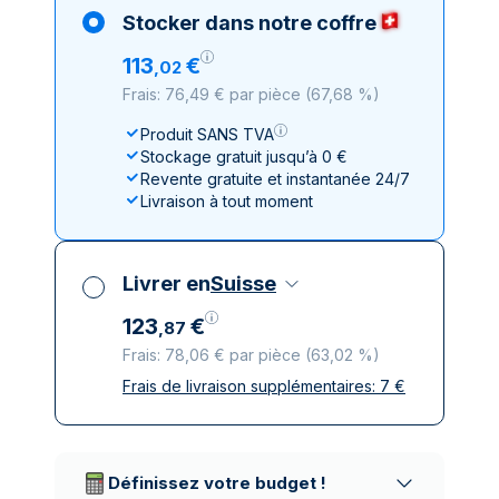
Stocker dans notre coffre
113
€
,
02
Frais: 76,49 € par pièce
(
67,68 %
)
Produit SANS TVA
Stockage gratuit jusqu’à 0 €
Revente gratuite et instantanée 24/7
Livraison à tout moment
Livrer en
Suisse
123
€
,
87
Frais: 78,06 € par pièce
(
63,02 %
)
Frais de livraison supplémentaires:
7
€
Toutes taxes comprises
Livraison assurée et discrète
Prestataires de livraison réputés
Définissez votre budget !