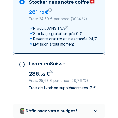
Stocker dans notre coffre
261
€
,
42
Frais: 24,50 € par once
(
30,14 %
)
Produit SANS TVA
Stockage gratuit jusqu’à 0 €
Revente gratuite et instantanée 24/7
Livraison à tout moment
Livrer en
Suisse
286
€
,
52
Frais: 25,63 € par once
(
28,76 %
)
Frais de livraison supplémentaires:
7
€
Toutes taxes comprises
Livraison assurée et discrète
Prestataires de livraison réputés
Définissez votre budget !