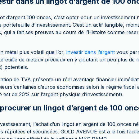
stir dans un lingot d’argent de 100 on
got d’argent 100 onces, c’est opter pour un investissement 
 portefeuille d'investissement. C’est un actif tangible, moins
 qui a fait ses preuves au cours de l’Histoire comme réser
n métal plus volatil que l’or,
investir dans l’argent
vous per
rtefeuille de métaux précieux en y ajoutant un peu plus de 
) potentiels.
tion de TVA présente un réel avantage financier immédiat à
sieurs centaines d’euros économisés selon le régime fiscal 
e est de 20% sur l’argent physique d’investissement).
rocurer un lingot d’argent de 100 on
stissement, l’achat d’un lingot en argent de 100 onces néce
 réputées et sécurisées. GOLD AVENUE est à la fois facile d’