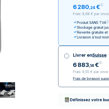
100 grammes
15 kg
Lunar
Maple Leaf
Monn
Mon
6
280
€
,
24
250 grammes
Maple Leaf
Panda
Frais: 8,68 € par once
1 kg
Napoléon
Philharmonique
Produit SANS TVA
Panda
Stockage gratuit ju
Philharmonique
Revente gratuite et
Livraison à tout mo
Souverain
Vreneli
Livrer en
Suisse
6
883
€
,
14
Frais: 9,55 € par once
Frais de livraison sup
Toutes taxes compr
Livraison assurée et
Prestataires de livr
Définissez votre bu