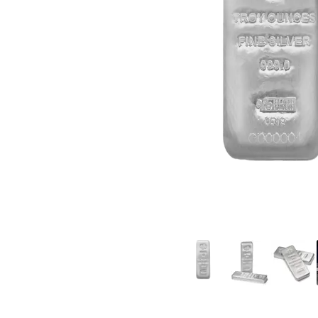
TVA
Parrainez vos
amis