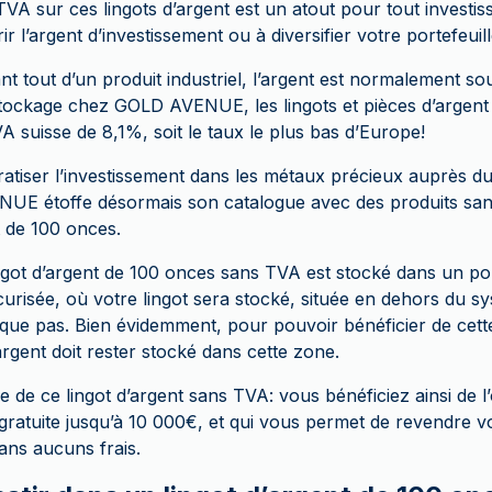
TVA sur ces lingots d’argent est un atout pour tout investi
 l’argent d’investissement ou à diversifier votre portefeuille
vant tout d’un produit industriel, l’argent est normalement so
stockage chez GOLD AVENUE, les lingots et pièces d’argent
A suisse de 8,1%, soit le taux le plus bas d’Europe!
tiser l’investissement dans les métaux précieux auprès d
E étoffe désormais son catalogue avec des produits sans
t de 100 onces.
ngot d’argent de 100 onces sans TVA est stocké dans un port
curisée, où votre lingot sera stocké, située en dehors du s
ique pas. Bien évidemment, pour pouvoir bénéficier de cett
argent doit rester stocké dans cette zone.
ge de ce lingot d’argent sans TVA: vous bénéficiez ainsi de l
tuite jusqu’à 10 000€, et qui vous permet de revendre vo
ans aucuns frais.