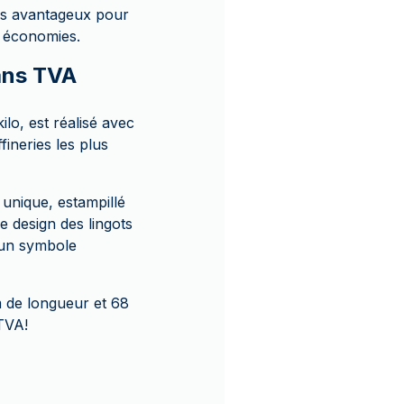
rès avantageux pour
s économies.
Sans TVA
lo, est réalisé avec
ineries les plus
unique, estampillé
Le design des lingots
 un symbole
m de longueur et 68
 TVA!