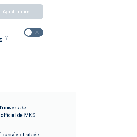
Ajout panier
t
l’univers de
officiel de MKS
curisée et située