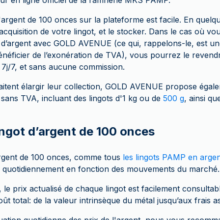
ur en ligne officiel de la raffinerie MKS PAMP.
d'argent de 100 onces sur la plateforme est facile. En quelq
’acquisition de votre lingot, et le stocker. Dans le cas où vo
t d’argent avec GOLD AVENUE (ce qui, rappelons-le, est u
néficier de l’exonération de TVA), vous pourrez le revendr
7j/7, et sans aucune commission.
aitent élargir leur collection, GOLD AVENUE propose égal
sans TVA, incluant des lingots d'1 kg ou de
500 g
, ainsi qu
ingot d’argent de 100 onces
’argent de 100 onces, comme tous
les lingots PAMP en argen
ie quotidiennement en fonction des mouvements du marché.
 prix actualisé de chaque lingot est facilement consultabl
ût total: de la valeur intrinsèque du métal jusqu’aux frais a