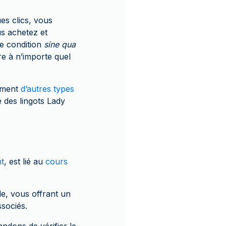
ues clics, vous
us achetez et
ne condition
sine qua
e à n’importe quel
ement
d’autres types
e des lingots Lady
t
, est lié au
cours
e, vous offrant un
ssociés.