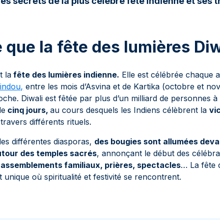
es secrets de la plus célèbre fête indienne et ses t
 que la fête des lumières Diw
t la
fête des lumières indienne.
Elle est célébrée chaque a
hindou,
entre les mois d’Asvina et de Kartika (octobre et no
che. Diwali est fêtée par plus d’un milliard de personnes à
de
cinq jours,
au cours desquels les Indiens célèbrent la
vi
travers différents rituels.
des différentes diasporas,
des bougies sont allumées deva
autour des temples sacrés
, annonçant le début des célébra
 rassemblements familiaux, prières, spectacles
… La fête 
unique où spiritualité et festivité se rencontrent.