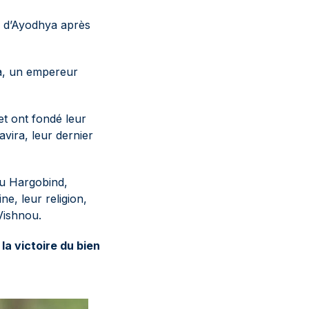
le d’Ayodhya après
a, un empereur
t ont fondé leur
avira, leur dernier
rou Hargobind,
e, leur religion,
Vishnou.
la victoire du bien