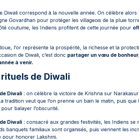
e Diwali correspond à la nouvelle année. On célèbre alors l
ne Govardhan pour protéger les villageois de la pluie torr
Côté coutume, les Indiens profitent de cette journée pour
of
oue, l’or représente la prospérité, la richesse et la protecti
ccasion de Diwali, c’est donc
partager un vœu de bonheur,
année à venir.
rituels de Diwali
 de Diwali
: on célèbre la victoire de Krishna sur Narakasu
La tradition veut que l’on prenne un bain le matin, puis que 
 pour balayer l’obscurité.
 de Diwali
: consacré aux grandes festivités, les Indiens se
ds banquets familiaux sont organisés, puis viennent les inc
ice pour honorer Lakshmi.