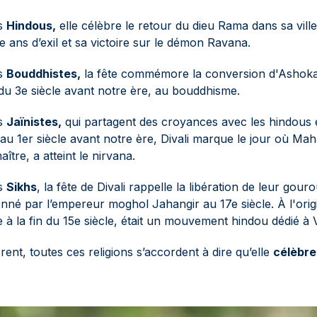
es
Hindous,
elle célèbre le retour du dieu Rama dans sa vil
e ans d’exil et sa victoire sur le démon Ravana.
es
Bouddhistes,
la fête commémore la conversion d'Ashok
du 3e siècle avant notre ère, au bouddhisme.
es
Jaïnistes,
qui partagent des croyances avec les hindous e
 au 1er siècle avant notre ère, Divali marque le jour où Mah
ître, a atteint le nirvana.
es
Sikhs
, la fête de Divali rappelle la libération de leur gou
nné par l’empereur moghol Jahangir au 17e siècle. À l'origin
 à la fin du 15e siècle, était un mouvement hindou dédié à 
èrent, toutes ces religions s’accordent à dire qu’elle
célèbre 