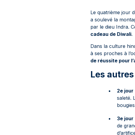
Le quatrième jour d
a soulevé la montag
par le dieu Indra. 
cadeau de Diwali
.
Dans la culture hind
à ses proches à l’o
de réussite pour l’
Les autres 
2e jour
saleté. 
bougies
3e jour
de gran
d’artif