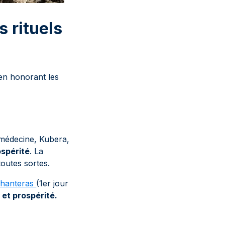
s rituels
 en honorant les
a médecine, Kubera,
ospérité
. La
toutes sortes.
 Dhanteras
(1er jour
 et prospérité.