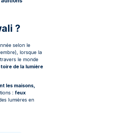
raditions
ali ?
nnée selon le
vembre), lorsque la
 travers le monde
ctoire de la lumière
nt les maisons,
tions :
feux
des lumières en