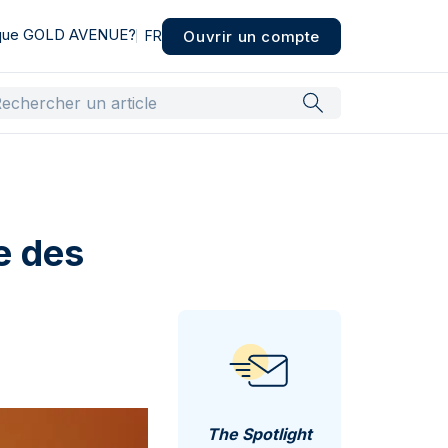
 que GOLD AVENUE?
Ouvrir un compte
FR
te des
The Spotlight