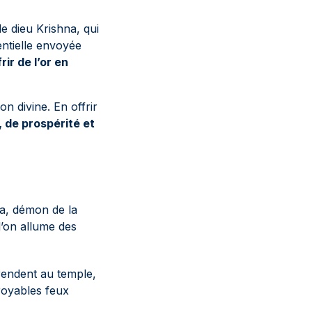
e dieu Krishna, qui
entielle envoyée
frir de l’or en
on divine. En offrir
 de prospérité et
ra, démon de la
l’on allume des
 rendent au temple,
royables feux