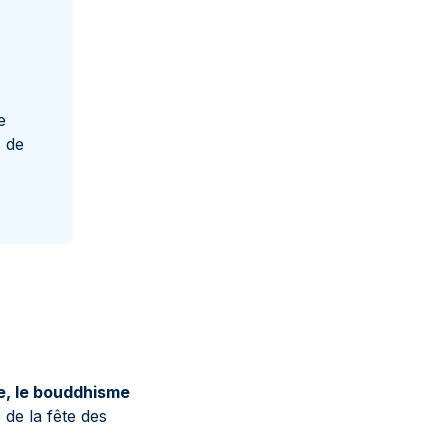
e
s de
me, le bouddhisme
de la fête des