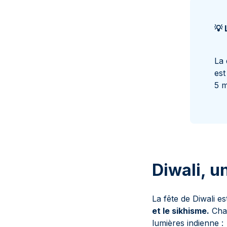
💡
L
La 
est
5 m
Diwali, u
La fête de Diwali es
et le sikhisme.
Chac
lumières indienne :