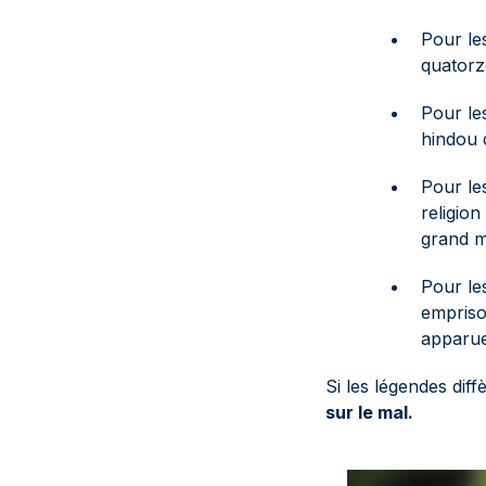
Pour l
quatorz
Pour l
hindou 
Pour l
religion
grand ma
Pour l
empriso
apparue
Si les légendes diff
sur le mal.