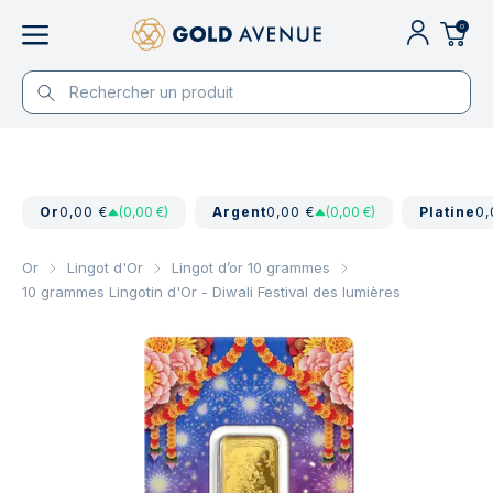
0
Or
0,00 €
(0,00 €)
Argent
0,00 €
(0,00 €)
Platine
0,
Or
Lingot d'Or
Lingot d’or 10 grammes
10 grammes Lingotin d'Or - Diwali Festival des lumières