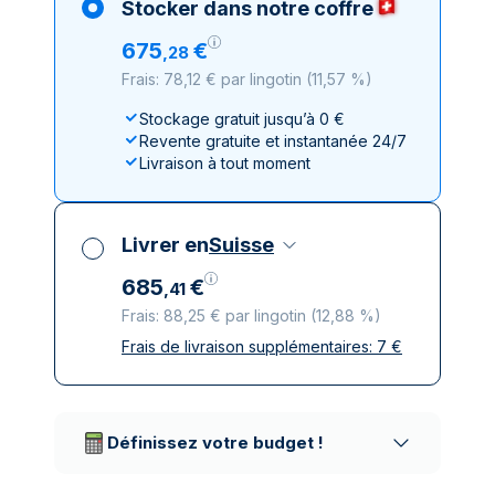
Stocker dans notre coffre
675
€
,
28
Frais: 78,12 € par lingotin
(
11,57 %
)
Stockage gratuit jusqu’à 0 €
Revente gratuite et instantanée 24/7
Livraison à tout moment
Livrer en
Suisse
685
€
,
41
Frais: 88,25 € par lingotin
(
12,88 %
)
Frais de livraison supplémentaires:
7
€
Toutes taxes comprises
Livraison assurée et discrète
Prestataires de livraison réputés
Définissez votre budget !