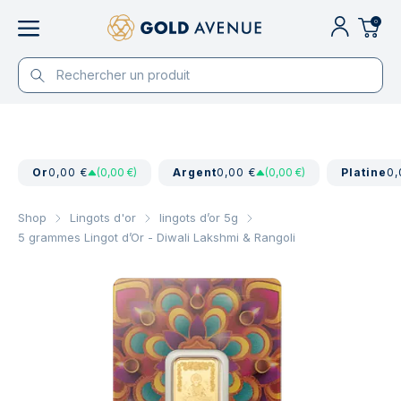
0
Or
0,00 €
(0,00 €)
Argent
0,00 €
(0,00 €)
Platine
0,
Shop
Lingots d'or
lingots d’or 5g
5 grammes Lingot d’Or - Diwali Lakshmi & Rangoli