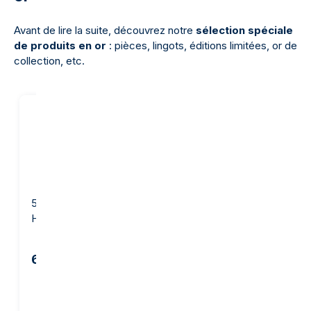
Avant de lire la suite, découvrez notre
sélection spéciale
de produits en or
: pièces, lingots, éditions limitées, or de
collection, etc.
5 grammes Lingotin d'Or -
10 grammes Lingotin d'Or
Heraeus
- Argor-Heraeus
642,05 €
1 255,82 €
Ajout panier
Ajout panier