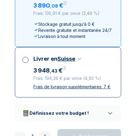
3
890
€
,
08
Frais: 135,91 € par once
(
3,49 %
)
Stockage gratuit jusqu’à 0 €
Revente gratuite et instantanée 24/7
Livraison à tout moment
Livrer en
Suisse
3
948
€
,
43
Frais: 194,26 € par once
(
4,92 %
)
Frais de livraison supplémentaires:
7
€
Toutes taxes comprises
Livraison assurée et discrète
Prestataires de livraison réputés
Définissez votre budget !