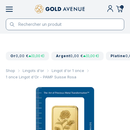
0
Or
0,00 €
(0,00 €)
Argent
0,00 €
(0,00 €)
Platine
0,
Shop
Lingots d'or
Lingot d'or 1 once
1 once Lingot d'Or - PAMP Suisse Rosa