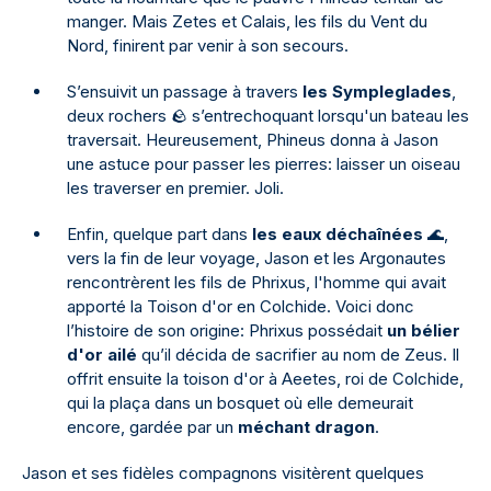
manger. Mais Zetes et Calais, les fils du Vent du
Nord, finirent par venir à son secours.
S’ensuivit un passage à travers
les Sympleglades
,
deux rochers 🪨 s’entrechoquant lorsqu'un bateau les
traversait. Heureusement, Phineus donna à Jason
une astuce pour passer les pierres: laisser un oiseau
les traverser en premier. Joli.
Enfin, quelque part dans
les eaux déchaînées
🌊,
vers la fin de leur voyage, Jason et les Argonautes
rencontrèrent les fils de Phrixus, l'homme qui avait
apporté la Toison d'or en Colchide. Voici donc
l’histoire de son origine: Phrixus possédait
un bélier
d'or ailé
qu’il décida de sacrifier au nom de Zeus. Il
offrit ensuite la toison d'or à Aeetes, roi de Colchide,
qui la plaça dans un bosquet où elle demeurait
encore, gardée par un
méchant dragon
.
Jason et ses fidèles compagnons visitèrent quelques