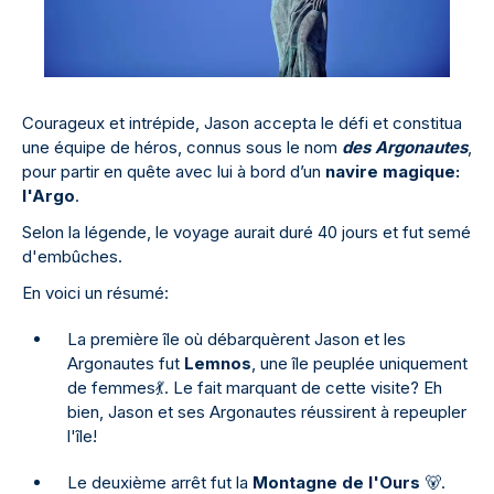
Courageux et intrépide, Jason accepta le défi et constitua
une équipe de héros, connus sous le nom
des Argonautes
,
pour partir en quête avec lui à bord d’un
navire magique:
l'Argo
.
Selon la légende, le voyage aurait duré 40 jours et fut semé
d'embûches.
En voici un résumé:
La première île où débarquèrent Jason et les
Argonautes fut
Lemnos
, une île peuplée uniquement
de femmes💃. Le fait marquant de cette visite? Eh
bien, Jason et ses Argonautes réussirent à repeupler
l'île!
Le deuxième arrêt fut la
Montagne de l'Ours
🐻.