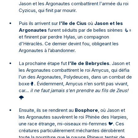
Jason et les Argonautes combattirent l'armée du roi
Cyzicus, qui finit par mourir.
Puis ils arrivent sur
l'île de Cius
où
Jason et les
Argonautes
furent séduits par de belles sirènes 🧜♀️
et finirent par perdre Hylas, un compagnon
d'Héraclès. Ce dernier devint fou, obligeant les
Argonautes à l’abandonner.
La prochaine étape fut
l'île de Bebrycles
. Jason et
les Argonautes combattirent le roi Amycus, qui défia
l'un des Argonautes, Polydeuces, dans un combat de
boxe🥊. Évidemment, Amycus n’en sortit pas vivant,
car...
il ne faut jamais s'en prendre au fils de Zeus!
🌩️
Ensuite, ils se rendirent au
Bosphore
, où Jason et
les Argonautes sauvèrent le roi Phinée des Harpies,
une race étrange, mi-oiseaux mi-femmes 🐦. Ces
créatures particulièrement méchantes dérobèrent
toute la nourriture que le pauvre Phineus tentair de