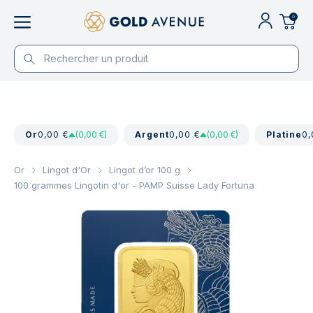
0
Or
0,00 €
(0,00 €)
Argent
0,00 €
(0,00 €)
Platine
0,
Or
Lingot d'Or
Lingot d’or 100 g
100 grammes Lingotin d'or - PAMP Suisse Lady Fortuna