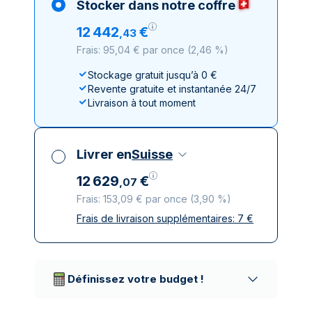
Stocker dans notre coffre
12
442
€
,
43
Frais: 95,04 € par once
(
2,46 %
)
Stockage gratuit jusqu’à 0 €
Revente gratuite et instantanée 24/7
Livraison à tout moment
Livrer en
Suisse
12
629
€
,
07
Frais: 153,09 € par once
(
3,90 %
)
Frais de livraison supplémentaires:
7
€
Toutes taxes comprises
Livraison assurée et discrète
Prestataires de livraison réputés
Définissez votre budget !