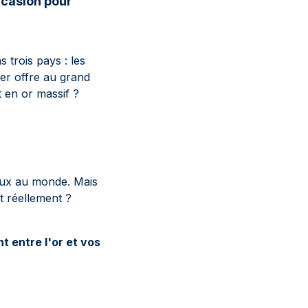
ccasion pour
 trois pays : les
ier offre au grand
t en or massif ?
ieux au monde. Mais
nt réellement ?
nt entre l'or et vos