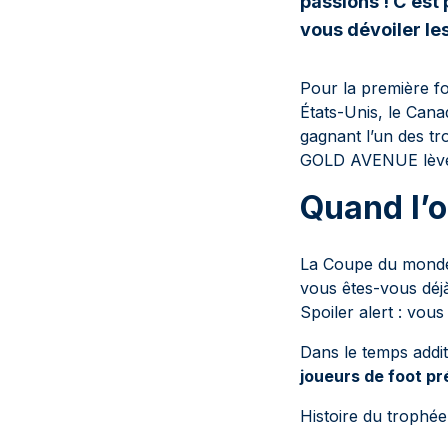
passions ! C’est
vous dévoiler les
Pour la première fo
États-Unis, le Cana
gagnant l’un des tr
GOLD AVENUE lève l
Quand l’o
La Coupe du monde d
vous êtes-vous déjà 
Spoiler alert : vous 
Dans le temps addi
joueurs de foot pr
Histoire du trophé