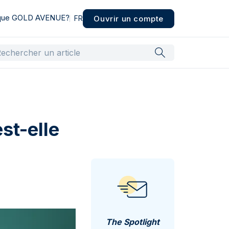
 que GOLD AVENUE?
Ouvrir un compte
FR
st-elle
The Spotlight