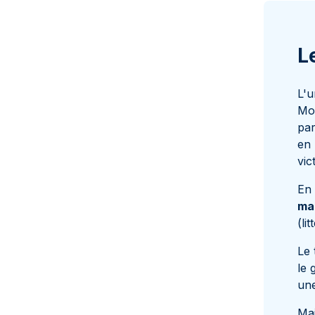
L
L'u
Mon
par
en 
vic
En
mai
(li
Le 
le 
une
Mai