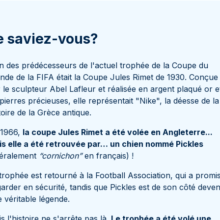
e saviez-vous?
n des prédécesseurs de l'actuel trophée de la Coupe du
de de la FIFA était la Coupe Jules Rimet de 1930. Conçue
 le sculpteur Abel Lafleur et réalisée en argent plaqué or e
pierres précieuses, elle représentait "Nike", la déesse de la
toire de la Grèce antique.
 1966,
la coupe Jules Rimet a été volée en Angleterre...
s elle a été retrouvée par… un chien nommé Pickles
ttéralement
“cornichon”
en français) !
trophée est retourné à la Football Association, qui a promi
garder en sécurité, tandis que Pickles est de son côté deve
 véritable légende.
s l'histoire ne s'arrête pas là.
Le trophée a été volé une