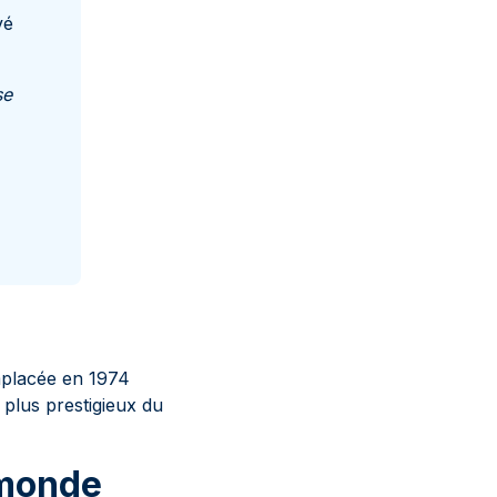
vé
se
mplacée en 1974
 plus prestigieux du
 monde