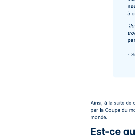
nou
à c
"Je
tr
par
- S
Ainsi, à la suite 
par la Coupe du mon
monde.
Est-ce qu