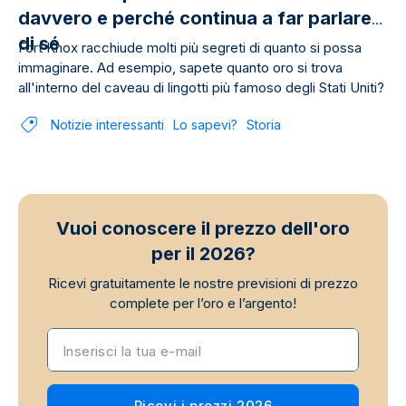
davvero e perché continua a far parlare
di sé
Fort Knox racchiude molti più segreti di quanto si possa
immaginare. Ad esempio, sapete quanto oro si trova
all'interno del caveau di lingotti più famoso degli Stati Uniti?
Notizie interessanti
Lo sapevi?
Storia
Vuoi conoscere il prezzo dell'oro
per il 2026?
Ricevi gratuitamente le nostre previsioni di prezzo
complete per l’oro e l’argento!
Inserisci la tua e-mail
Ricevi i prezzi 2026