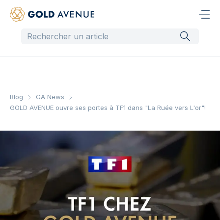
Blog
GA News
GOLD AVENUE ouvre ses portes à TF1 dans "La Ruée vers L'or"!