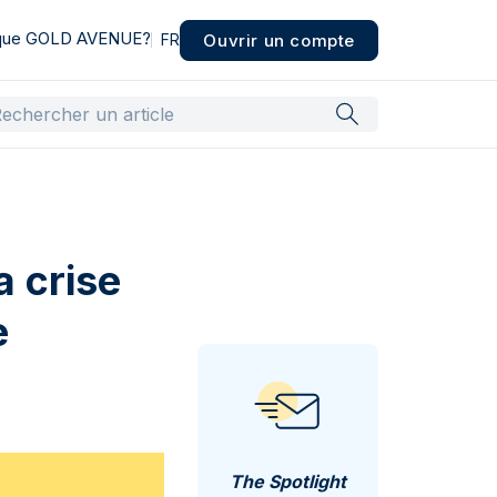
 que GOLD AVENUE?
Ouvrir un compte
FR
a crise
e
The Spotlight