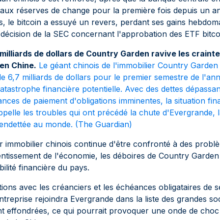
s aux réserves de change pour la première fois depuis un 
 le bitcoin a essuyé un revers, perdant ses gains hebdomad
 décision de la SEC concernant l'approbation des ETF bitc
 milliards de dollars de Country Garden ravive les crain
en Chine.
Le géant chinois de l'immobilier Country Garde
de 6,7 milliards de dollars pour le premier semestre de l'an
catastrophe financière potentielle. Avec des dettes dépassan
ances de paiement d'obligations imminentes, la situation fin
elle les troubles qui ont précédé la chute d'Evergrande, l
 endettée au monde. (
The Guardian
)
r immobilier chinois continue d'être confronté à des problè
entissement de l'économie, les déboires de Country Garden
ilité financière du pays.
tions avec les créanciers et les échéances obligataires de
entreprise rejoindra Evergrande dans la liste des grandes so
ont effondrées, ce qui pourrait provoquer une onde de choc