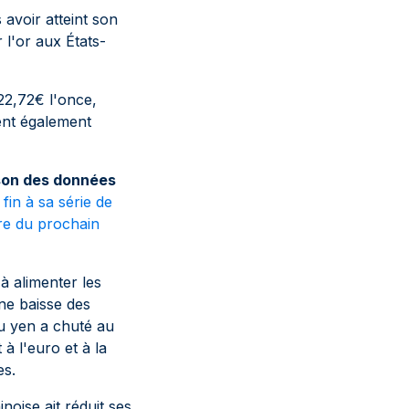
avoir atteint son
 l'or aux États-
22,72€ l'once,
ent également
ison des données
 fin à sa série de
dre du prochain
 alimenter les
une baisse des
u yen a chuté au
à l'euro et à la
es.
noise ait réduit ses