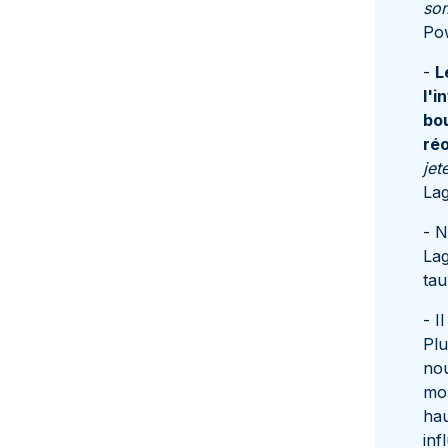
som
Pow
-
L
l'i
bo
ré
jet
Lag
- N
Lag
tau
- I
Plu
nou
mon
hau
inf