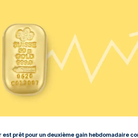
r est prêt pour un deuxième gain hebdomadaire con