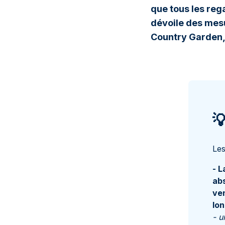
que tous les reg
dévoile des mesu
Country Garden, 

Les
- L
abs
ven
lo
- u