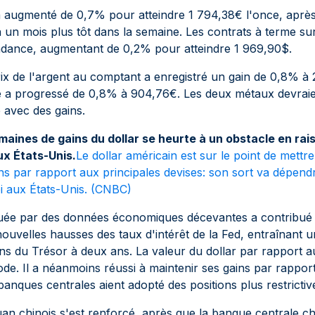
a augmenté de 0,7% pour atteindre 1 794,38€ l'once, après 
 un mois plus tôt dans la semaine. Les contrats à terme sur
tendance, augmentant de 0,2% pour atteindre 1 969,90$.
rix de l'argent au comptant a enregistré un gain de 0,8% à 
ine a progressé de 0,8% à 904,76€. Les deux métaux devrai
 avec des gains.
maines de gains du dollar se heurte à un obstacle en ra
ux États-Unis.
Le dollar américain est sur le point de mettre
ns par rapport aux principales devises: son sort va dépen
i aux États-Unis. (
CNBC
)
ée par des données économiques décevantes a contribué à
ouvelles hausses des taux d'intérêt de la Fed, entraînant 
s du Trésor à deux ans. La valeur du dollar par rapport a
ode. Il a néanmoins réussi à maintenir ses gains par rapport 
 banques centrales aient adopté des positions plus restrictiv
uan chinois s'est renforcé, après que la banque centrale chi