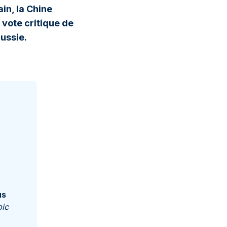
in, la Chine
vote critique de
Russie.
us
pic