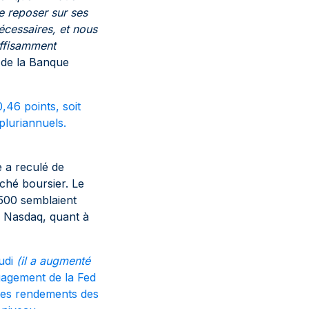
se reposer sur ses
écessaires, et nous
uffisamment
 de la Banque
,46 points, soit
pluriannuels.
 a reculé de
rché boursier. Le
 500 semblaient
e Nasdaq, quant à
eudi
(il a augmenté
gagement de la Fed
é les rendements des