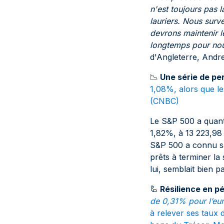
n'est toujours pas l
lauriers. Nous surv
devrons maintenir l
longtemps pour nou
d'Angleterre, Andr
📉
Une série de pe
1,08%, alors que l
(
CNBC
)
Le S&P 500 a quant
1,82%, à 13 223,98 p
S&P 500 a connu sa
prêts à terminer l
lui, semblait bien 
🦾
Résilience en pé
de 0,31% pour l’eu
à relever ses taux 