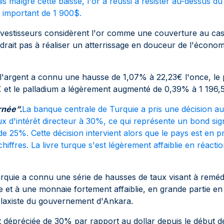
s malgré cette baisse, l'or a réussi à résister au-dessus du
important de 1 900$.
investisseurs considèrent l'or comme une couverture au ca
drait pas à réaliser un atterrissage en douceur de l'économ
l'argent a connu une hausse de 1,07% à 22,23€ l'once, le 
 et le palladium a légèrement augmenté de 0,39% à 1 196,
rnée”.
La banque centrale de Turquie a pris une décision a
 d'intérêt directeur à 30%, ce qui représente un bond signi
e 25%. Cette décision intervient alors que le pays est en pr
hiffres. La livre turque s'est légèrement affaiblie en réacti
urquie a connu une série de hausses de taux visant à reméd
te et à une monnaie fortement affaiblie, en grande partie en
e laxiste du gouvernement d'Ankara.
st dépréciée de 30% par rapport au dollar depuis le début d