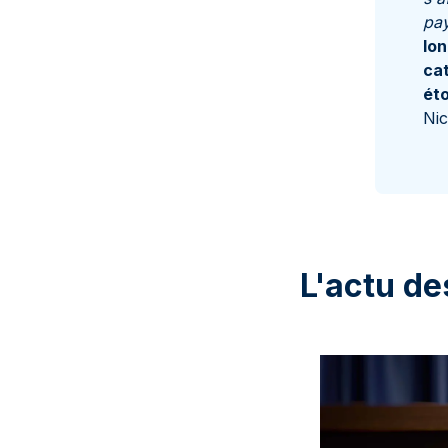
pay
lo
cat
éto
Nic
L'actu de