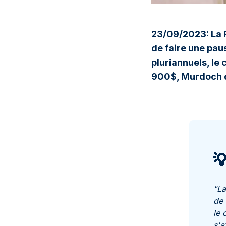
23/09/2023: La 
de faire une pa
pluriannuels, le
900$, Murdoch qu

"La
de 
le 
s'a