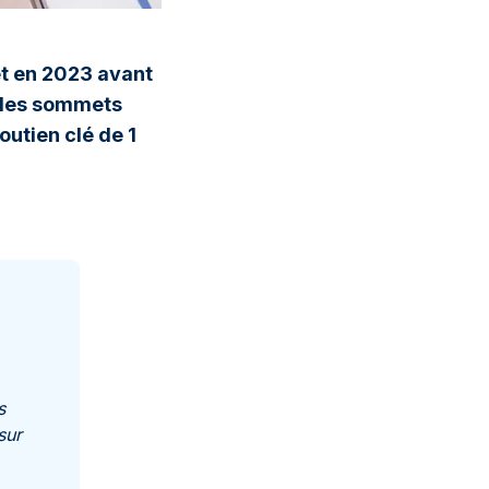
êt en 2023 avant
t des sommets
outien clé de 1
s
sur