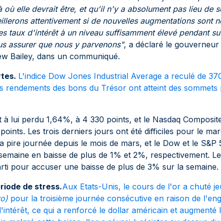
à où elle devrait être, et qu'il n'y a absolument pas lieu de 
eillerons attentivement si de nouvelles augmentations sont n
es taux d'intérêt à un niveau suffisamment élevé pendant s
s assurer que nous y parvenons"
, a déclaré le gouverneur
ew Bailey, dans un communiqué.
rtes.
L'indice Dow Jones Industrial Average a reculé de 370
es rendements des bons du Trésor ont atteint des sommets 
 à lui perdu 1,64%, à 4 330 points, et le Nasdaq Composite
oints. Les trois derniers jours ont été difficiles pour le ma
 pire journée depuis le mois de mars, et le Dow et le S&P
a semaine en baisse de plus de 1% et 2%, respectivement. L
parti pour accuser une baisse de plus de 3% sur la semaine.
riode de stress.
Aux Etats-Unis, le cours de l'or a chuté j
ro)
pour la troisième journée consécutive en raison de l'en
d'intérêt, ce qui a renforcé le dollar américain et augment