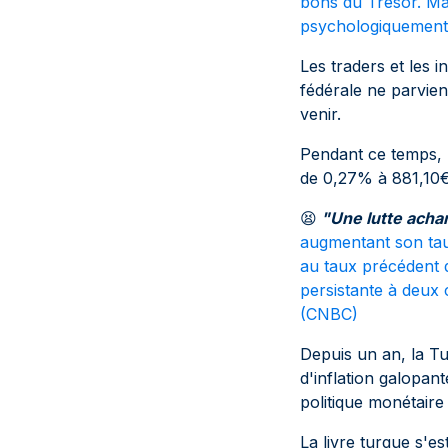
bons du Trésor. Mai
psychologiquement 
Les traders et les 
fédérale ne parvien
venir.
Pendant ce temps, 
de 0,27% à 881,10€
😫
"Une lutte acha
augmentant son taux
au taux précédent d
persistante à deux c
(
CNBC
)
Depuis un an, la T
d'inflation galopan
politique monétair
La livre turque s'e