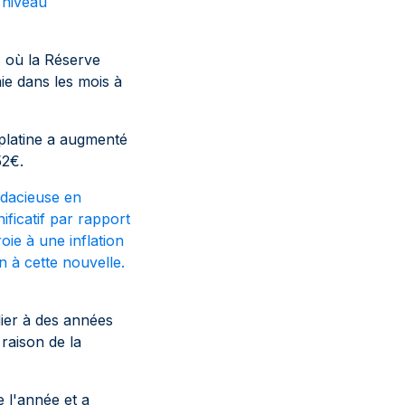
 niveau
s où la Réserve
ie dans les mois à
platine a augmenté
52€.
udacieuse en
ficatif par rapport
oie à une inflation
on à cette nouvelle.
ier à des années
 raison de la
e l'année et a