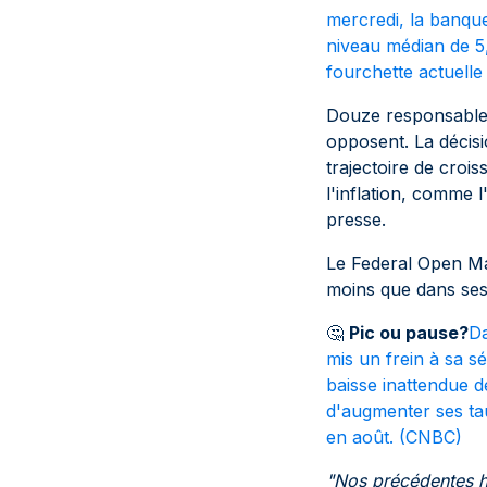
mercredi, la banque
niveau médian de 5,
fourchette actuell
Douze responsables
opposent. La décisi
trajectoire de croi
l'inflation, comme 
presse.
Le Federal Open Ma
moins que dans ses 
🤔
Pic ou pause?
Da
mis un frein à sa sé
baisse inattendue d
d'augmenter ses ta
en août. (
CNBC
)
"Nos précédentes ha