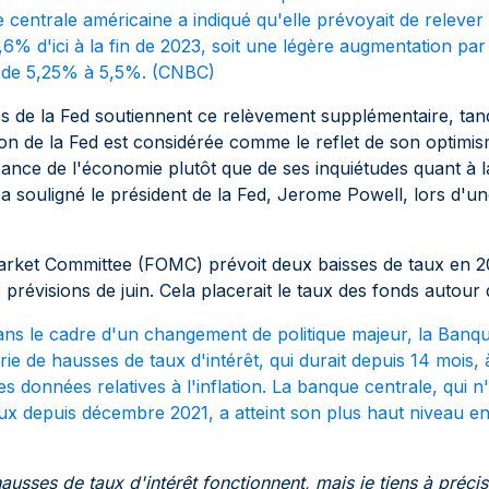
 centrale américaine a indiqué qu'elle prévoyait de relever
6% d'ici à la fin de 2023, soit une légère augmentation par
e de 5,25% à 5,5%.
(CNBC)
 de la Fed soutiennent ce relèvement supplémentaire, tand
on de la Fed est considérée comme le reflet de son optimis
ssance de l'économie plutôt que de ses inquiétudes quant à 
l'a souligné le président de la Fed, Jerome Powell, lors d'
rket Committee (FOMC) prévoit deux baisses de taux en 20
prévisions de juin. Cela placerait le taux des fonds autour
ns le cadre d'un changement de politique majeur, la Banqu
rie de hausses de taux d'intérêt, qui durait depuis 14 mois, 
es données relatives à l'inflation. La banque centrale, qui n
ux depuis décembre 2021, a atteint son plus haut niveau en
usses de taux d'intérêt fonctionnent, mais je tiens à précise