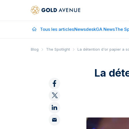
Tous les articles
Newsdesk
GA News
The Sp
Blog
The Spotlight
La détention d'or papier a s
La dét