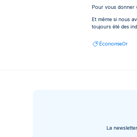
Pour vous donner u
Et même si nous avo
toujours été des in
Économie
Or
La newslette