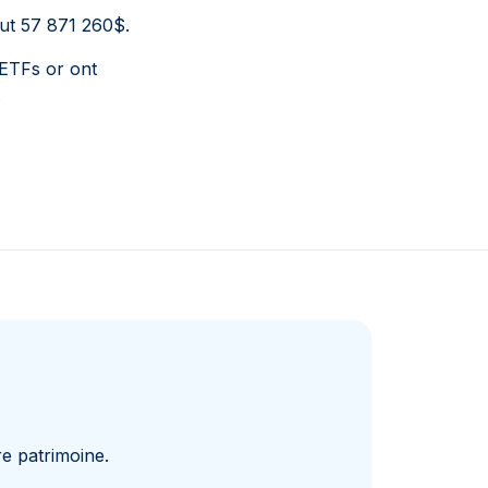
aut 57 871 260$.
 ETFs or ont
.
e patrimoine.