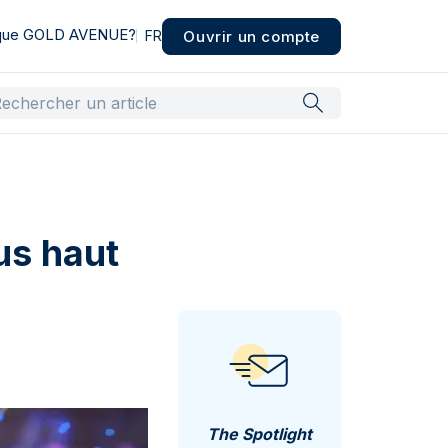
 que GOLD AVENUE?
Ouvrir un compte
FR
us haut
The Spotlight