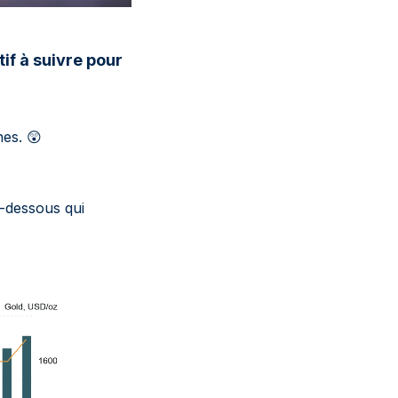
tif à suivre pour
nes.
😲
!
i-dessous qui